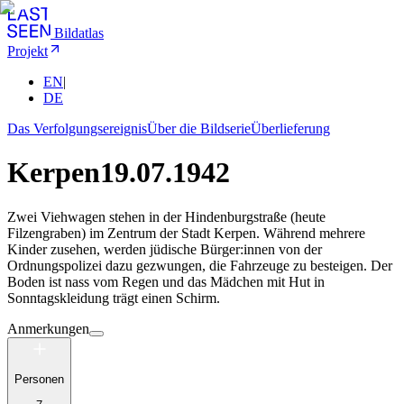
Bildatlas
Projekt
EN
|
DE
Das Verfolgungsereignis
Über die Bildserie
Überlieferung
Kerpen
19.07.1942
Zwei Viehwagen stehen in der Hindenburgstraße (heute
Filzengraben) im Zentrum der Stadt Kerpen. Während mehrere
Kinder zusehen, werden jüdische Bürger:innen von der
Ordnungspolizei dazu gezwungen, die Fahrzeuge zu besteigen. Der
Boden ist nass vom Regen und das Mädchen mit Hut in
Sonntagskleidung trägt einen Schirm.
Anmerkungen
Personen