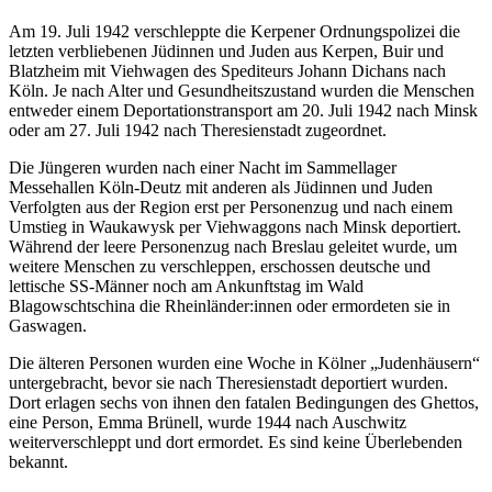
Am 19. Juli 1942 verschleppte die Kerpener Ordnungspolizei die
letzten verbliebenen Jüdinnen und Juden aus Kerpen, Buir und
Blatzheim mit Viehwagen des Spediteurs Johann Dichans nach
Köln. Je nach Alter und Gesundheitszustand wurden die Menschen
entweder einem Deportationstransport am 20. Juli 1942 nach Minsk
oder am 27. Juli 1942 nach Theresienstadt zugeordnet.
Die Jüngeren wurden nach einer Nacht im Sammellager
Messehallen Köln-Deutz mit anderen als Jüdinnen und Juden
Verfolgten aus der Region erst per Personenzug und nach einem
Umstieg in Waukawysk per Viehwaggons nach Minsk deportiert.
Während der leere Personenzug nach Breslau geleitet wurde, um
weitere Menschen zu verschleppen, erschossen deutsche und
lettische SS-Männer noch am Ankunftstag im Wald
Blagowschtschina die Rheinländer:innen oder ermordeten sie in
Gaswagen.
Die älteren Personen wurden eine Woche in Kölner „Judenhäusern“
untergebracht, bevor sie nach Theresienstadt deportiert wurden.
Dort erlagen sechs von ihnen den fatalen Bedingungen des Ghettos,
eine Person, Emma Brünell, wurde 1944 nach Auschwitz
weiterverschleppt und dort ermordet. Es sind keine Überlebenden
bekannt.