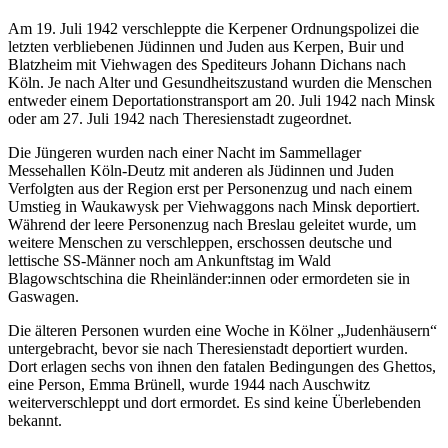
Am 19. Juli 1942 verschleppte die Kerpener Ordnungspolizei die
letzten verbliebenen Jüdinnen und Juden aus Kerpen, Buir und
Blatzheim mit Viehwagen des Spediteurs Johann Dichans nach
Köln. Je nach Alter und Gesundheitszustand wurden die Menschen
entweder einem Deportationstransport am 20. Juli 1942 nach Minsk
oder am 27. Juli 1942 nach Theresienstadt zugeordnet.
Die Jüngeren wurden nach einer Nacht im Sammellager
Messehallen Köln-Deutz mit anderen als Jüdinnen und Juden
Verfolgten aus der Region erst per Personenzug und nach einem
Umstieg in Waukawysk per Viehwaggons nach Minsk deportiert.
Während der leere Personenzug nach Breslau geleitet wurde, um
weitere Menschen zu verschleppen, erschossen deutsche und
lettische SS-Männer noch am Ankunftstag im Wald
Blagowschtschina die Rheinländer:innen oder ermordeten sie in
Gaswagen.
Die älteren Personen wurden eine Woche in Kölner „Judenhäusern“
untergebracht, bevor sie nach Theresienstadt deportiert wurden.
Dort erlagen sechs von ihnen den fatalen Bedingungen des Ghettos,
eine Person, Emma Brünell, wurde 1944 nach Auschwitz
weiterverschleppt und dort ermordet. Es sind keine Überlebenden
bekannt.