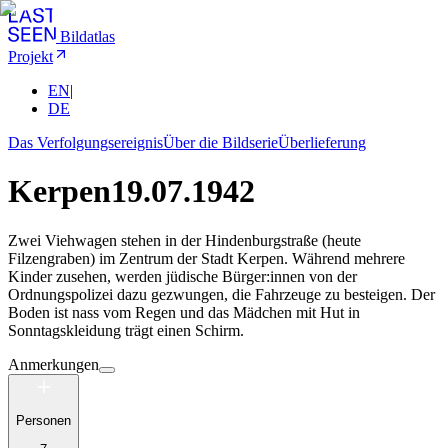
Bildatlas
Projekt
EN
|
DE
Das Verfolgungsereignis
Über die Bildserie
Überlieferung
Kerpen
19.07.1942
Zwei Viehwagen stehen in der Hindenburgstraße (heute
Filzengraben) im Zentrum der Stadt Kerpen. Während mehrere
Kinder zusehen, werden jüdische Bürger:innen von der
Ordnungspolizei dazu gezwungen, die Fahrzeuge zu besteigen. Der
Boden ist nass vom Regen und das Mädchen mit Hut in
Sonntagskleidung trägt einen Schirm.
Anmerkungen
Personen