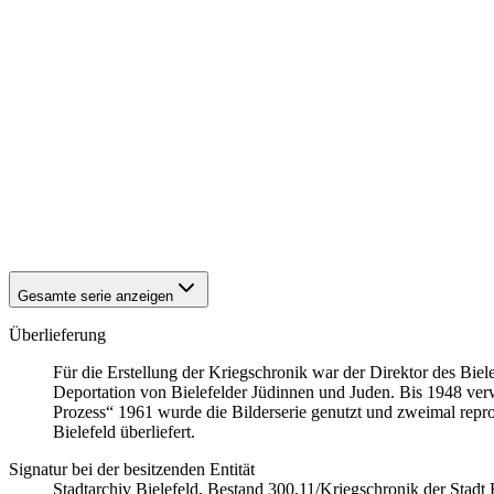
1941
Bielefeld
1941
Bielefeld
1941
Bielefeld
1941
Bielefeld
1941
Bielefeld
1941
Bielefeld
1941
Bielefeld
1941
Bielefeld
1941
Bielefeld
1941
Bielefeld
1941
Bielefeld
1941
Bielefeld
Gesamte serie anzeigen
Überlieferung
Für die Erstellung der Kriegschronik war der Direktor des Bi
Deportation von Bielefelder Jüdinnen und Juden. Bis 1948 ver
Prozess“ 1961 wurde die Bilderserie genutzt und zweimal repro
Bielefeld überliefert.
Signatur bei der besitzenden Entität
Stadtarchiv Bielefeld, Bestand 300,11/Kriegschronik der Stadt 