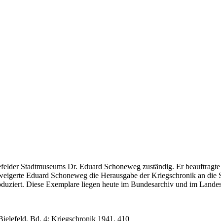
elefelder Stadtmuseums Dr. Eduard Schoneweg zuständig. Er beauftragt
weigerte Eduard Schoneweg die Herausgabe der Kriegschronik an die S
duziert. Diese Exemplare liegen heute im Bundesarchiv und im Landesa
Bielefeld, Bd. 4: Kriegschronik 1941, 410