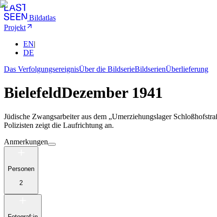
Bildatlas
Projekt
EN
|
DE
Das Verfolgungsereignis
Über die Bildserie
Bildserien
Überlieferung
Bielefeld
Dezember 1941
Jüdische Zwangsarbeiter aus dem „Umerziehungslager Schloßhofstraße
Polizisten zeigt die Laufrichtung an.
Anmerkungen
Personen
2
Fotograf:in