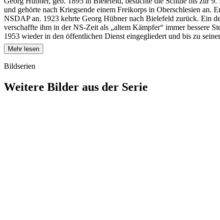
Georg Hübner, geb. 1895 in Bielefeld, besuchte die Schule bis zur 9. 
und gehörte nach Kriegsende einem Freikorps in Oberschlesien an. Er 
NSDAP an. 1923 kehrte Georg Hübner nach Bielefeld zurück. Ein de
verschaffte ihm in der NS-Zeit als „altem Kämpfer“ immer bessere Ste
1953 wieder in den öffentlichen Dienst eingegliedert und bis zu seiner
Mehr lesen
Bildserien
Weitere Bilder aus der Serie
1941
Bielefeld
1941
Bielefeld
1941
Bielefeld
1941
Bielefeld
1941
Bielefeld
1941
Bielefeld
1941
Bielefeld
1941
Bielefeld
1941
Bielefeld
1941
Bielefeld
1941
Bielefeld
1941
Bielefeld
1941
Bielefeld