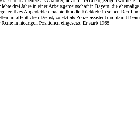
Klasse und arbeitete als Grafiker, bevor er 1916 eingezogen wurde. Er er
lebte drei Jahre in einer Arbeitsgemeinschaft in Bayern, die ehemalig
generatives Augenleiden machte ihm die Rückkehr in seinen Beruf un
llen im öffentlichen Dienst, zuletzt als Polizeiassistent und damit Be
 Rente in niedrigen Positionen eingesetzt. Er starb 1968.