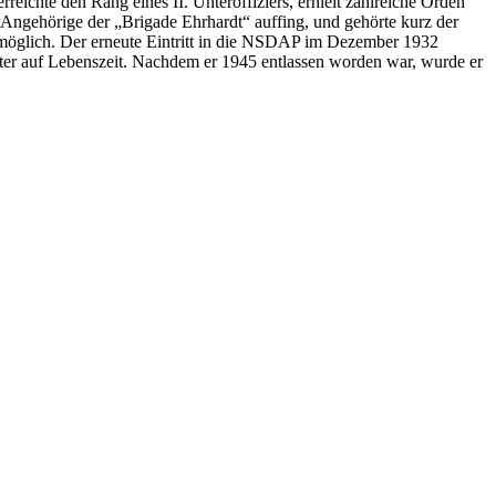
reichte den Rang eines II. Unteroffiziers, erhielt zahlreiche Orden
e Angehörige der „Brigade Ehrhardt“ auffing, und gehörte kurz der
möglich. Der erneute Eintritt in die NSDAP im Dezember 1932
amter auf Lebenszeit. Nachdem er 1945 entlassen worden war, wurde er