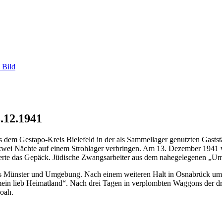
 Bild
.12.1941
em Gestapo-Kreis Bielefeld in der als Sammellager genutzten Gastst
wei Nächte auf einem Strohlager verbringen. Am 13. Dezember 1941 w
ierte das Gepäck. Jüdische Zwangsarbeiter aus dem nahegelegenen „Um
us Münster und Umgebung. Nach einem weiteren Halt in Osnabrück umf
ein lieb Heimatland“. Nach drei Tagen in verplombten Waggons der dr
hoah.