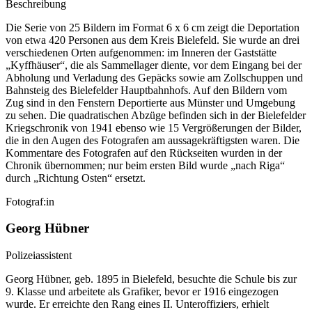
Beschreibung
Die Serie von 25 Bildern im Format 6 x 6 cm zeigt die Deportation
von etwa 420 Personen aus dem Kreis Bielefeld. Sie wurde an drei
verschiedenen Orten aufgenommen: im Inneren der Gaststätte
„Kyffhäuser“, die als Sammellager diente, vor dem Eingang bei der
Abholung und Verladung des Gepäcks sowie am Zollschuppen und
Bahnsteig des Bielefelder Hauptbahnhofs. Auf den Bildern vom
Zug sind in den Fenstern Deportierte aus Münster und Umgebung
zu sehen. Die quadratischen Abzüge befinden sich in der Bielefelder
Kriegschronik von 1941 ebenso wie 15 Vergrößerungen der Bilder,
die in den Augen des Fotografen am aussagekräftigsten waren. Die
Kommentare des Fotografen auf den Rückseiten wurden in der
Chronik übernommen; nur beim ersten Bild wurde „nach Riga“
durch „Richtung Osten“ ersetzt.
Fotograf:in
Georg Hübner
Polizeiassistent
Georg Hübner, geb. 1895 in Bielefeld, besuchte die Schule bis zur
9. Klasse und arbeitete als Grafiker, bevor er 1916 eingezogen
wurde. Er erreichte den Rang eines II. Unteroffiziers, erhielt