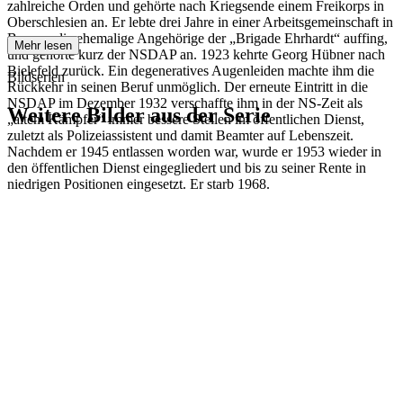
zahlreiche Orden und gehörte nach Kriegsende einem Freikorps in
Oberschlesien an. Er lebte drei Jahre in einer Arbeitsgemeinschaft in
Bayern, die ehemalige Angehörige der „Brigade Ehrhardt“ auffing,
Mehr lesen
und gehörte kurz der NSDAP an. 1923 kehrte Georg Hübner nach
Bielefeld zurück. Ein degeneratives Augenleiden machte ihm die
Bildserien
Rückkehr in seinen Beruf unmöglich. Der erneute Eintritt in die
NSDAP im Dezember 1932 verschaffte ihm in der NS-Zeit als
Weitere Bilder aus der Serie
„altem Kämpfer“ immer bessere Stellen im öffentlichen Dienst,
zuletzt als Polizeiassistent und damit Beamter auf Lebenszeit.
Nachdem er 1945 entlassen worden war, wurde er 1953 wieder in
1941
Bielefeld
den öffentlichen Dienst eingegliedert und bis zu seiner Rente in
1941
Bielefeld
niedrigen Positionen eingesetzt. Er starb 1968.
1941
Bielefeld
1941
Bielefeld
1941
Bielefeld
1941
Bielefeld
1941
Bielefeld
1941
Bielefeld
1941
Bielefeld
1941
Bielefeld
1941
Bielefeld
1941
Bielefeld
1941
Bielefeld
1941
Bielefeld
1941
Bielefeld
1941
Bielefeld