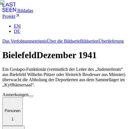
Bildatlas
Projekt
EN
|
DE
Das Verfolgungsereignis
Über die Bildserie
Bildserien
Überlieferung
Bielefeld
Dezember 1941
Ein Gestapo-Funktionär (vermutlich der Leiter des „Judenreferats“
aus Bielefeld Wilhelm Pützer oder Heinrich Brodesser aus Münster)
überwacht die Abholung der Deportierten aus dem Sammellager im
„Kyffhäusersaal“.
Anmerkungen
Personen
1