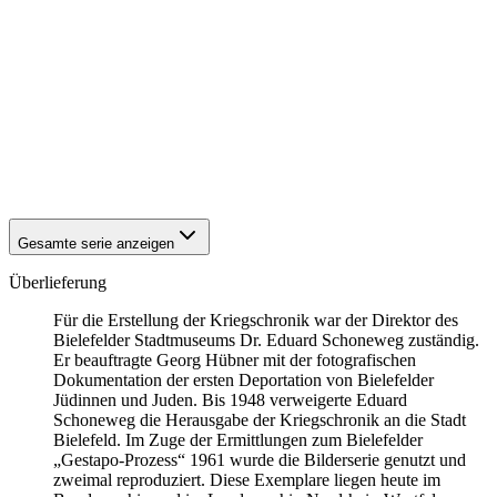
1941
Bielefeld
1941
Bielefeld
1941
Bielefeld
1941
Bielefeld
1941
Bielefeld
1941
Bielefeld
1941
Bielefeld
1941
Bielefeld
1941
Bielefeld
Gesamte serie anzeigen
Überlieferung
Für die Erstellung der Kriegschronik war der Direktor des
Bielefelder Stadtmuseums Dr. Eduard Schoneweg zuständig.
Er beauftragte Georg Hübner mit der fotografischen
Dokumentation der ersten Deportation von Bielefelder
Jüdinnen und Juden. Bis 1948 verweigerte Eduard
Schoneweg die Herausgabe der Kriegschronik an die Stadt
Bielefeld. Im Zuge der Ermittlungen zum Bielefelder
„Gestapo-Prozess“ 1961 wurde die Bilderserie genutzt und
zweimal reproduziert. Diese Exemplare liegen heute im