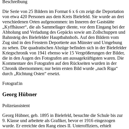
Beschreibung
Die Serie von 25 Bildern im Format 6 x 6 cm zeigt die Deportation
von etwa 420 Personen aus dem Kreis Bielefeld. Sie wurde an drei
verschiedenen Orten aufgenommen: im Inneren der Gaststätte
„Kyffhäuser“, die als Sammellager diente, vor dem Eingang bei der
Abholung und Verladung des Gepäcks sowie am Zollschuppen und
Bahnsteig des Bielefelder Hauptbahnhofs. Auf den Bildern vom
Zug sind in den Fenstern Deportierte aus Münster und Umgebung
zu sehen. Die quadratischen Abzüge befinden sich in der Bielefelder
Kriegschronik von 1941 ebenso wie 15 Vergrößerungen der Bilder,
die in den Augen des Fotografen am aussagekräftigsten waren. Die
Kommentare des Fotografen auf den Rückseiten wurden in der
Chronik übernommen; nur beim ersten Bild wurde „nach Riga“
durch „Richtung Osten“ ersetzt.
Fotograf:in
Georg Hübner
Polizeiassistent
Georg Hübner, geb. 1895 in Bielefeld, besuchte die Schule bis zur
9. Klasse und arbeitete als Grafiker, bevor er 1916 eingezogen
wurde. Er erreichte den Rang eines II. Unteroffiziers, erhielt