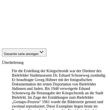
1941
Bielefeld
1941
Bielefeld
1941
Bielefeld
1941
Bielefeld
1941
Bielefeld
1941
Bielefeld
1941
Bielefeld
1941
Bielefeld
1941
Bielefeld
Gesamte serie anzeigen
Überlieferung
Für die Erstellung der Kriegschronik war der Direktor des
Bielefelder Stadtmuseums Dr. Eduard Schoneweg zuständig.
Er beauftragte Georg Hübner mit der fotografischen
Dokumentation der ersten Deportation von Bielefelder
Jüdinnen und Juden. Bis 1948 verweigerte Eduard
Schoneweg die Herausgabe der Kriegschronik an die Stadt
Bielefeld. Im Zuge der Ermittlungen zum Bielefelder
„Gestapo-Prozess“ 1961 wurde die Bilderserie genutzt und
zweimal reproduziert. Diese Exemplare liegen heute im