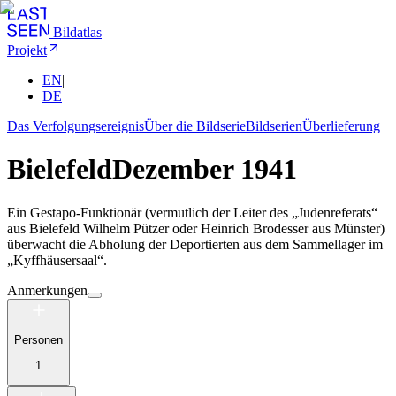
Bildatlas
Projekt
EN
|
DE
Das Verfolgungsereignis
Über die Bildserie
Bildserien
Überlieferung
Bielefeld
Dezember 1941
Ein Gestapo-Funktionär (vermutlich der Leiter des „Judenreferats“
aus Bielefeld Wilhelm Pützer oder Heinrich Brodesser aus Münster)
überwacht die Abholung der Deportierten aus dem Sammellager im
„Kyffhäusersaal“.
Anmerkungen
Personen
1