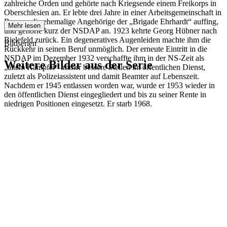
zahlreiche Orden und gehörte nach Kriegsende einem Freikorps in
Oberschlesien an. Er lebte drei Jahre in einer Arbeitsgemeinschaft in
Bayern, die ehemalige Angehörige der „Brigade Ehrhardt“ auffing,
Mehr lesen
und gehörte kurz der NSDAP an. 1923 kehrte Georg Hübner nach
Bielefeld zurück. Ein degeneratives Augenleiden machte ihm die
Bildserien
Rückkehr in seinen Beruf unmöglich. Der erneute Eintritt in die
NSDAP im Dezember 1932 verschaffte ihm in der NS-Zeit als
Weitere Bilder aus der Serie
„altem Kämpfer“ immer bessere Stellen im öffentlichen Dienst,
zuletzt als Polizeiassistent und damit Beamter auf Lebenszeit.
Nachdem er 1945 entlassen worden war, wurde er 1953 wieder in
1941
Bielefeld
den öffentlichen Dienst eingegliedert und bis zu seiner Rente in
1941
Bielefeld
niedrigen Positionen eingesetzt. Er starb 1968.
1941
Bielefeld
1941
Bielefeld
1941
Bielefeld
1941
Bielefeld
1941
Bielefeld
1941
Bielefeld
1941
Bielefeld
1941
Bielefeld
1941
Bielefeld
1941
Bielefeld
1941
Bielefeld
1941
Bielefeld
1941
Bielefeld
1941
Bielefeld