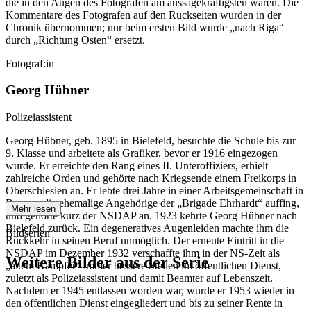
die in den Augen des Fotografen am aussagekräftigsten waren. Die
Kommentare des Fotografen auf den Rückseiten wurden in der
Chronik übernommen; nur beim ersten Bild wurde „nach Riga“
durch „Richtung Osten“ ersetzt.
Fotograf:in
Georg Hübner
Polizeiassistent
Georg Hübner, geb. 1895 in Bielefeld, besuchte die Schule bis zur
9. Klasse und arbeitete als Grafiker, bevor er 1916 eingezogen
wurde. Er erreichte den Rang eines II. Unteroffiziers, erhielt
zahlreiche Orden und gehörte nach Kriegsende einem Freikorps in
Oberschlesien an. Er lebte drei Jahre in einer Arbeitsgemeinschaft in
Bayern, die ehemalige Angehörige der „Brigade Ehrhardt“ auffing,
Mehr lesen
und gehörte kurz der NSDAP an. 1923 kehrte Georg Hübner nach
Bielefeld zurück. Ein degeneratives Augenleiden machte ihm die
Bildserien
Rückkehr in seinen Beruf unmöglich. Der erneute Eintritt in die
NSDAP im Dezember 1932 verschaffte ihm in der NS-Zeit als
Weitere Bilder aus der Serie
„altem Kämpfer“ immer bessere Stellen im öffentlichen Dienst,
zuletzt als Polizeiassistent und damit Beamter auf Lebenszeit.
Nachdem er 1945 entlassen worden war, wurde er 1953 wieder in
1941
Bielefeld
den öffentlichen Dienst eingegliedert und bis zu seiner Rente in
1941
Bielefeld