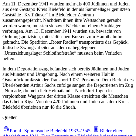
Am 11. Dezember 1941 wurden mehr als 400 Jüdinnen und Juden
aus dem Gestapo-Kreis Bielefeld in der als Sammellager genutzten
Gaststätte „Kyffhäuser“ im Bielefelder Zentrum
zusammengepfercht. Nachdem ihnen ihre Wertsachen geraubt
worden waren, mussten sie zwei Nächte auf einem Strohlager
verbringen. Am 13. Dezember 1941 wurden sie, bewacht von
Ordnungspolizisten, mit städtischen Bussen zum Hauptbahnhof
gebracht. Die Spedition „Roter Radler“ transportierte das Gepäck.
Jüdische Zwangsarbeiter aus dem nahegelegenen
„Umerziehungslager Schloßhofstraße“ mussten beim Verladen
helfen.
In dem Deportationszug befanden sich bereits Jüdinnen und Juden
aus Münster und Umgebung. Nach einem weiteren Halt in
Osnabrück umfasste der Transport 1.031 Personen. Dem Bericht des
Überlebenden Arthur Sachs zufolge sangen die Deportierten im Zug
„Nun ade, du mein lieb Heimatland“. Nach drei Tagen in
verplombten Waggons der dritten Klasse erreichten die Menschen
das Ghetto Riga. Von den 420 Jüdinnen und Juden aus dem Kreis
Bielefeld überlebten nur 48 die Shoah.
Quellen
Portal „Spurensuche Bielefeld 1933–1945“
Bilder einer