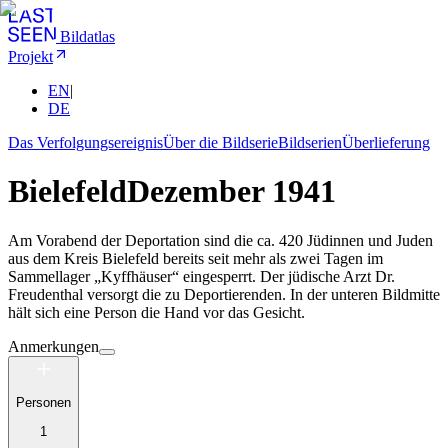
Bildatlas
Projekt
EN
|
DE
Das Verfolgungsereignis
Über die Bildserie
Bildserien
Überlieferung
Bielefeld
Dezember 1941
Am Vorabend der Deportation sind die ca. 420 Jüdinnen und Juden
aus dem Kreis Bielefeld bereits seit mehr als zwei Tagen im
Sammellager „Kyffhäuser“ eingesperrt. Der jüdische Arzt Dr.
Freudenthal versorgt die zu Deportierenden. In der unteren Bildmitte
hält sich eine Person die Hand vor das Gesicht.
Anmerkungen
Personen
1