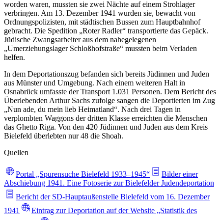
worden waren, mussten sie zwei Nächte auf einem Strohlager
verbringen. Am 13. Dezember 1941 wurden sie, bewacht von
Ordnungspolizisten, mit städtischen Bussen zum Hauptbahnhof
gebracht. Die Spedition „Roter Radler“ transportierte das Gepäck.
Jüdische Zwangsarbeiter aus dem nahegelegenen
„Umerziehungslager Schloßhofstraße“ mussten beim Verladen
helfen.
In dem Deportationszug befanden sich bereits Jüdinnen und Juden
aus Münster und Umgebung. Nach einem weiteren Halt in
Osnabrück umfasste der Transport 1.031 Personen. Dem Bericht des
Überlebenden Arthur Sachs zufolge sangen die Deportierten im Zug
„Nun ade, du mein lieb Heimatland“. Nach drei Tagen in
verplombten Waggons der dritten Klasse erreichten die Menschen
das Ghetto Riga. Von den 420 Jüdinnen und Juden aus dem Kreis
Bielefeld überlebten nur 48 die Shoah.
Quellen
Portal „Spurensuche Bielefeld 1933–1945“
Bilder einer
Abschiebung 1941. Eine Fotoserie zur Bielefelder Judendeportation
Bericht der SD-Hauptaußenstelle Bielefeld vom 16. Dezember
1941
Eintrag zur Deportation auf der Website „Statistik des