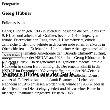
Fotograf:in
Georg Hübner
Polizeiassistent
Georg Hübner, geb. 1895 in Bielefeld, besuchte die Schule bis zur
9. Klasse und arbeitete als Grafiker, bevor er 1916 eingezogen
wurde. Er erreichte den Rang eines II. Unteroffiziers, erhielt
zahlreiche Orden und gehörte nach Kriegsende einem Freikorps in
Oberschlesien an. Er lebte drei Jahre in einer Arbeitsgemeinschaft in
Bayern, die ehemalige Angehörige der „Brigade Ehrhardt“ auffing,
Mehr lesen
und gehörte kurz der NSDAP an. 1923 kehrte Georg Hübner nach
Bielefeld zurück. Ein degeneratives Augenleiden machte ihm die
Bildserien
Rückkehr in seinen Beruf unmöglich. Der erneute Eintritt in die
NSDAP im Dezember 1932 verschaffte ihm in der NS-Zeit als
Weitere Bilder aus der Serie
„altem Kämpfer“ immer bessere Stellen im öffentlichen Dienst,
zuletzt als Polizeiassistent und damit Beamter auf Lebenszeit.
Nachdem er 1945 entlassen worden war, wurde er 1953 wieder in
1941
Bielefeld
den öffentlichen Dienst eingegliedert und bis zu seiner Rente in
1941
Bielefeld
niedrigen Positionen eingesetzt. Er starb 1968.
1941
Bielefeld
1941
Bielefeld
1941
Bielefeld
1941
Bielefeld