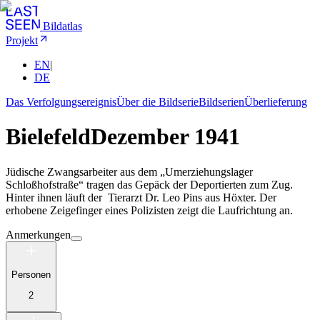
Bildatlas
Projekt
EN
|
DE
Das Verfolgungsereignis
Über die Bildserie
Bildserien
Überlieferung
Bielefeld
Dezember 1941
Jüdische Zwangsarbeiter aus dem „Umerziehungslager
Schloßhofstraße“ tragen das Gepäck der Deportierten zum Zug.
Hinter ihnen läuft der Tierarzt Dr. Leo Pins aus Höxter. Der
erhobene Zeigefinger eines Polizisten zeigt die Laufrichtung an.
Anmerkungen
Personen
2