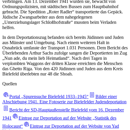
verbringen. Am 13. Dezember 1941 wurden sie, bewacht von
Ordnungspolizisten, mit städtischen Bussen zum Hauptbahnhof
gebracht. Die Spedition „Roter Radler“ transportierte das Gepäck.
Jüdische Zwangsarbeiter aus dem nahegelegenen
„Umerziehungslager Schloßhofstraße“ mussten beim Verladen
helfen.
In dem Deportationszug befanden sich bereits Jüdinnen und Juden
aus Münster und Umgebung. Nach einem weiteren Halt in
Osnabrück umfasste der Transport 1.031 Personen. Dem Bericht des
Überlebenden Arthur Sachs zufolge sangen die Deportierten im Zug
„Nun ade, du mein lieb Heimatland“. Nach drei Tagen in
verplombten Waggons der dritten Klasse erreichten die Menschen
das Ghetto Riga. Von den 420 Jüdinnen und Juden aus dem Kreis
Bielefeld überlebten nur 48 die Shoah.
Quellen
Portal „Spurensuche Bielefeld 1933–1945“
Bilder einer
Abschiebung 1941. Eine Fotoserie zur Bielefelder Judendeportation
Bericht der SD-Hauptaußenstelle Bielefeld vom 16. Dezember
1941
Eintrag zur Deportation auf der Website „Statistik des
Holocaust“
Eintrag zur Deportation auf der Website von Yad