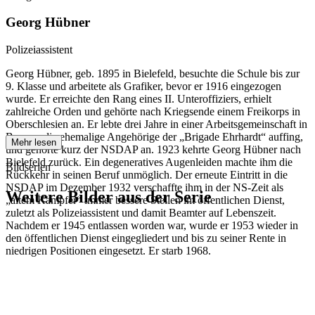
Georg Hübner
Polizeiassistent
Georg Hübner, geb. 1895 in Bielefeld, besuchte die Schule bis zur
9. Klasse und arbeitete als Grafiker, bevor er 1916 eingezogen
wurde. Er erreichte den Rang eines II. Unteroffiziers, erhielt
zahlreiche Orden und gehörte nach Kriegsende einem Freikorps in
Oberschlesien an. Er lebte drei Jahre in einer Arbeitsgemeinschaft in
Bayern, die ehemalige Angehörige der „Brigade Ehrhardt“ auffing,
Mehr lesen
und gehörte kurz der NSDAP an. 1923 kehrte Georg Hübner nach
Bielefeld zurück. Ein degeneratives Augenleiden machte ihm die
Bildserien
Rückkehr in seinen Beruf unmöglich. Der erneute Eintritt in die
NSDAP im Dezember 1932 verschaffte ihm in der NS-Zeit als
Weitere Bilder aus der Serie
„altem Kämpfer“ immer bessere Stellen im öffentlichen Dienst,
zuletzt als Polizeiassistent und damit Beamter auf Lebenszeit.
Nachdem er 1945 entlassen worden war, wurde er 1953 wieder in
1941
Bielefeld
den öffentlichen Dienst eingegliedert und bis zu seiner Rente in
1941
Bielefeld
niedrigen Positionen eingesetzt. Er starb 1968.
1941
Bielefeld
1941
Bielefeld
1941
Bielefeld
1941
Bielefeld
1941
Bielefeld