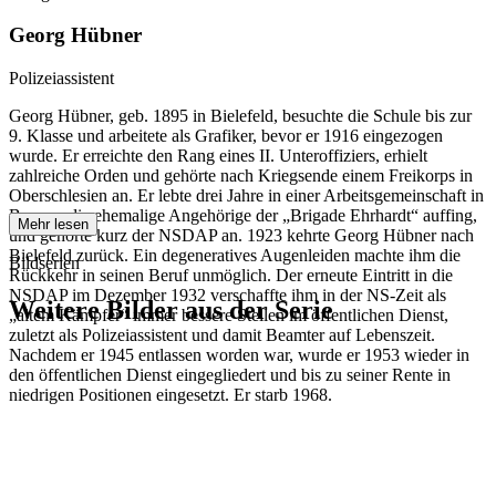
Georg Hübner
Polizeiassistent
Georg Hübner, geb. 1895 in Bielefeld, besuchte die Schule bis zur
9. Klasse und arbeitete als Grafiker, bevor er 1916 eingezogen
wurde. Er erreichte den Rang eines II. Unteroffiziers, erhielt
zahlreiche Orden und gehörte nach Kriegsende einem Freikorps in
Oberschlesien an. Er lebte drei Jahre in einer Arbeitsgemeinschaft in
Bayern, die ehemalige Angehörige der „Brigade Ehrhardt“ auffing,
Mehr lesen
und gehörte kurz der NSDAP an. 1923 kehrte Georg Hübner nach
Bielefeld zurück. Ein degeneratives Augenleiden machte ihm die
Bildserien
Rückkehr in seinen Beruf unmöglich. Der erneute Eintritt in die
NSDAP im Dezember 1932 verschaffte ihm in der NS-Zeit als
Weitere Bilder aus der Serie
„altem Kämpfer“ immer bessere Stellen im öffentlichen Dienst,
zuletzt als Polizeiassistent und damit Beamter auf Lebenszeit.
Nachdem er 1945 entlassen worden war, wurde er 1953 wieder in
1941
Bielefeld
den öffentlichen Dienst eingegliedert und bis zu seiner Rente in
1941
Bielefeld
niedrigen Positionen eingesetzt. Er starb 1968.
1941
Bielefeld
1941
Bielefeld
1941
Bielefeld
1941
Bielefeld
1941
Bielefeld