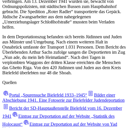
verbringen. Am 13. Dezember 1941 wurden sie, bewacht von
Ordnungspolizisten, mit städtischen Bussen zum Hauptbahnhof
gebracht. Die Spedition „Roter Radler“ transportierte das Gepäck.
Jüdische Zwangsarbeiter aus dem nahegelegenen
„Umerziehungslager Schloßhofstraße“ mussten beim Verladen
helfen.
In dem Deportationszug befanden sich bereits Jüdinnen und Juden
aus Münster und Umgebung. Nach einem weiteren Halt in
Osnabrück umfasste der Transport 1.031 Personen. Dem Bericht des
Überlebenden Arthur Sachs zufolge sangen die Deportierten im Zug
„Nun ade, du mein lieb Heimatland“. Nach drei Tagen in
verplombten Waggons der dritten Klasse erreichten die Menschen
das Ghetto Riga. Von den 420 Jüdinnen und Juden aus dem Kreis
Bielefeld überlebten nur 48 die Shoah.
Quellen
Portal „Spurensuche Bielefeld 1933–1945“
Bilder einer
Abschiebung 1941. Eine Fotoserie zur Bielefelder Judendeportation
Bericht der SD-Hauptaußenstelle Bielefeld vom 16. Dezember
1941
Eintrag zur Deportation auf der Website „Statistik des
Holocaust“
Eintrag zur Deportation auf der Website von Yad