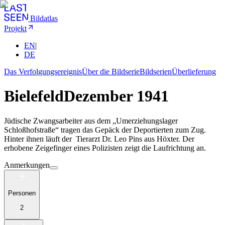
Bildatlas
Projekt
EN
|
DE
Das Verfolgungsereignis
Über die Bildserie
Bildserien
Überlieferung
Bielefeld
Dezember 1941
Jüdische Zwangsarbeiter aus dem „Umerziehungslager
Schloßhofstraße“ tragen das Gepäck der Deportierten zum Zug.
Hinter ihnen läuft der Tierarzt Dr. Leo Pins aus Höxter. Der
erhobene Zeigefinger eines Polizisten zeigt die Laufrichtung an.
Anmerkungen
Personen
2