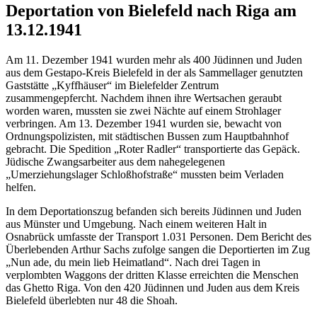
Deportation von Bielefeld nach Riga am
13.12.1941
Am 11. Dezember 1941 wurden mehr als 400 Jüdinnen und Juden
aus dem Gestapo-Kreis Bielefeld in der als Sammellager genutzten
Gaststätte „Kyffhäuser“ im Bielefelder Zentrum
zusammengepfercht. Nachdem ihnen ihre Wertsachen geraubt
worden waren, mussten sie zwei Nächte auf einem Strohlager
verbringen. Am 13. Dezember 1941 wurden sie, bewacht von
Ordnungspolizisten, mit städtischen Bussen zum Hauptbahnhof
gebracht. Die Spedition „Roter Radler“ transportierte das Gepäck.
Jüdische Zwangsarbeiter aus dem nahegelegenen
„Umerziehungslager Schloßhofstraße“ mussten beim Verladen
helfen.
In dem Deportationszug befanden sich bereits Jüdinnen und Juden
aus Münster und Umgebung. Nach einem weiteren Halt in
Osnabrück umfasste der Transport 1.031 Personen. Dem Bericht des
Überlebenden Arthur Sachs zufolge sangen die Deportierten im Zug
„Nun ade, du mein lieb Heimatland“. Nach drei Tagen in
verplombten Waggons der dritten Klasse erreichten die Menschen
das Ghetto Riga. Von den 420 Jüdinnen und Juden aus dem Kreis
Bielefeld überlebten nur 48 die Shoah.