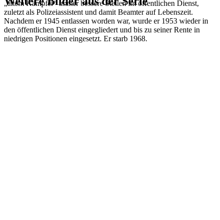
Weitere Bilder aus der Serie
„altem Kämpfer“ immer bessere Stellen im öffentlichen Dienst,
zuletzt als Polizeiassistent und damit Beamter auf Lebenszeit.
Nachdem er 1945 entlassen worden war, wurde er 1953 wieder in
1941
Bielefeld
den öffentlichen Dienst eingegliedert und bis zu seiner Rente in
1941
Bielefeld
niedrigen Positionen eingesetzt. Er starb 1968.
1941
Bielefeld
1941
Bielefeld
1941
Bielefeld
1941
Bielefeld
1941
Bielefeld
1941
Bielefeld
1941
Bielefeld
1941
Bielefeld
1941
Bielefeld
1941
Bielefeld
1941
Bielefeld
1941
Bielefeld
1941
Bielefeld
1941
Bielefeld
1941
Bielefeld
1941
Bielefeld
1941
Bielefeld
1941
Bielefeld
1941
Bielefeld
1941
Bielefeld
1941
Bielefeld