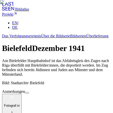
Bildatlas
Projekt
EN
|
DE
Das Verfolgungsereignis
Über die Bildserie
Bildserien
Überlieferung
Bielefeld
Dezember 1941
Am Bielefelder Hauptbahnhof ist das Abfahrtsgleis des Zuges nach
Riga überfüllt mit Bielefelder:innen, die deportiert werden. Im Zug
befinden sich bereits Jüdinnen und Juden aus Münster und dem
Münsterland.
Bild: Stadtarchiv Bielefeld
Anmerkungen
Fotograf:in
1