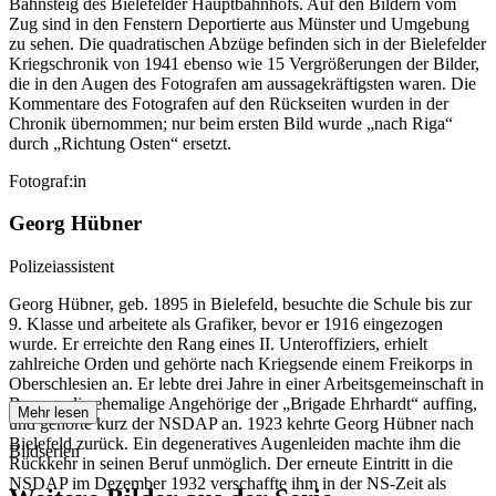
Bahnsteig des Bielefelder Hauptbahnhofs. Auf den Bildern vom
Zug sind in den Fenstern Deportierte aus Münster und Umgebung
zu sehen. Die quadratischen Abzüge befinden sich in der Bielefelder
Kriegschronik von 1941 ebenso wie 15 Vergrößerungen der Bilder,
die in den Augen des Fotografen am aussagekräftigsten waren. Die
Kommentare des Fotografen auf den Rückseiten wurden in der
Chronik übernommen; nur beim ersten Bild wurde „nach Riga“
durch „Richtung Osten“ ersetzt.
Fotograf:in
Georg Hübner
Polizeiassistent
Georg Hübner, geb. 1895 in Bielefeld, besuchte die Schule bis zur
9. Klasse und arbeitete als Grafiker, bevor er 1916 eingezogen
wurde. Er erreichte den Rang eines II. Unteroffiziers, erhielt
zahlreiche Orden und gehörte nach Kriegsende einem Freikorps in
Oberschlesien an. Er lebte drei Jahre in einer Arbeitsgemeinschaft in
Bayern, die ehemalige Angehörige der „Brigade Ehrhardt“ auffing,
Mehr lesen
und gehörte kurz der NSDAP an. 1923 kehrte Georg Hübner nach
Bielefeld zurück. Ein degeneratives Augenleiden machte ihm die
Bildserien
Rückkehr in seinen Beruf unmöglich. Der erneute Eintritt in die
NSDAP im Dezember 1932 verschaffte ihm in der NS-Zeit als