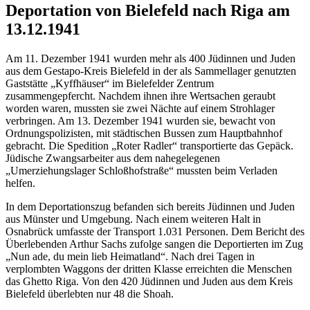
Deportation von Bielefeld nach Riga am
13.12.1941
Am 11. Dezember 1941 wurden mehr als 400 Jüdinnen und Juden
aus dem Gestapo-Kreis Bielefeld in der als Sammellager genutzten
Gaststätte „Kyffhäuser“ im Bielefelder Zentrum
zusammengepfercht. Nachdem ihnen ihre Wertsachen geraubt
worden waren, mussten sie zwei Nächte auf einem Strohlager
verbringen. Am 13. Dezember 1941 wurden sie, bewacht von
Ordnungspolizisten, mit städtischen Bussen zum Hauptbahnhof
gebracht. Die Spedition „Roter Radler“ transportierte das Gepäck.
Jüdische Zwangsarbeiter aus dem nahegelegenen
„Umerziehungslager Schloßhofstraße“ mussten beim Verladen
helfen.
In dem Deportationszug befanden sich bereits Jüdinnen und Juden
aus Münster und Umgebung. Nach einem weiteren Halt in
Osnabrück umfasste der Transport 1.031 Personen. Dem Bericht des
Überlebenden Arthur Sachs zufolge sangen die Deportierten im Zug
„Nun ade, du mein lieb Heimatland“. Nach drei Tagen in
verplombten Waggons der dritten Klasse erreichten die Menschen
das Ghetto Riga. Von den 420 Jüdinnen und Juden aus dem Kreis
Bielefeld überlebten nur 48 die Shoah.