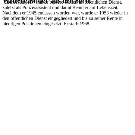
Weitere Bilder aus der Serie
„altem Kämpfer“ immer bessere Stellen im öffentlichen Dienst,
zuletzt als Polizeiassistent und damit Beamter auf Lebenszeit.
Nachdem er 1945 entlassen worden war, wurde er 1953 wieder in
1941
Bielefeld
den öffentlichen Dienst eingegliedert und bis zu seiner Rente in
1941
Bielefeld
niedrigen Positionen eingesetzt. Er starb 1968.
1941
Bielefeld
1941
Bielefeld
1941
Bielefeld
1941
Bielefeld
1941
Bielefeld
1941
Bielefeld
1941
Bielefeld
1941
Bielefeld
1941
Bielefeld
1941
Bielefeld
1941
Bielefeld
1941
Bielefeld
1941
Bielefeld
1941
Bielefeld
1941
Bielefeld
1941
Bielefeld
1941
Bielefeld
1941
Bielefeld
1941
Bielefeld
1941
Bielefeld
1941
Bielefeld