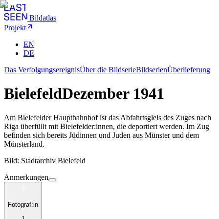
Bildatlas
Projekt
EN
|
DE
Das Verfolgungsereignis
Über die Bildserie
Bildserien
Überlieferung
Bielefeld
Dezember 1941
Am Bielefelder Hauptbahnhof ist das Abfahrtsgleis des Zuges nach
Riga überfüllt mit Bielefelder:innen, die deportiert werden. Im Zug
befinden sich bereits Jüdinnen und Juden aus Münster und dem
Münsterland.
Bild: Stadtarchiv Bielefeld
Anmerkungen
Fotograf:in
1