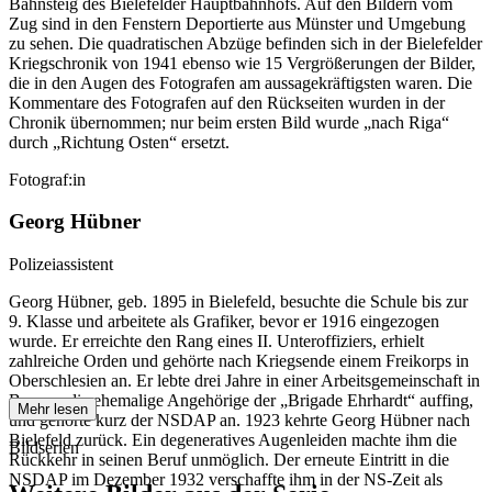
Bahnsteig des Bielefelder Hauptbahnhofs. Auf den Bildern vom
Zug sind in den Fenstern Deportierte aus Münster und Umgebung
zu sehen. Die quadratischen Abzüge befinden sich in der Bielefelder
Kriegschronik von 1941 ebenso wie 15 Vergrößerungen der Bilder,
die in den Augen des Fotografen am aussagekräftigsten waren. Die
Kommentare des Fotografen auf den Rückseiten wurden in der
Chronik übernommen; nur beim ersten Bild wurde „nach Riga“
durch „Richtung Osten“ ersetzt.
Fotograf:in
Georg Hübner
Polizeiassistent
Georg Hübner, geb. 1895 in Bielefeld, besuchte die Schule bis zur
9. Klasse und arbeitete als Grafiker, bevor er 1916 eingezogen
wurde. Er erreichte den Rang eines II. Unteroffiziers, erhielt
zahlreiche Orden und gehörte nach Kriegsende einem Freikorps in
Oberschlesien an. Er lebte drei Jahre in einer Arbeitsgemeinschaft in
Bayern, die ehemalige Angehörige der „Brigade Ehrhardt“ auffing,
Mehr lesen
und gehörte kurz der NSDAP an. 1923 kehrte Georg Hübner nach
Bielefeld zurück. Ein degeneratives Augenleiden machte ihm die
Bildserien
Rückkehr in seinen Beruf unmöglich. Der erneute Eintritt in die
NSDAP im Dezember 1932 verschaffte ihm in der NS-Zeit als