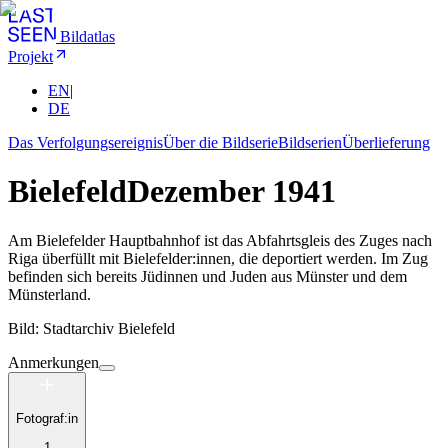
Bildatlas
Projekt
EN
|
DE
Das Verfolgungsereignis
Über die Bildserie
Bildserien
Überlieferung
Bielefeld
Dezember 1941
Am Bielefelder Hauptbahnhof ist das Abfahrtsgleis des Zuges nach
Riga überfüllt mit Bielefelder:innen, die deportiert werden. Im Zug
befinden sich bereits Jüdinnen und Juden aus Münster und dem
Münsterland.
Bild: Stadtarchiv Bielefeld
Anmerkungen
Fotograf:in
1