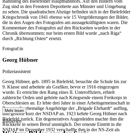
Bahnsteig des Bielefelder Hauptbahnhofs. Auf den Bildern vom
Zug sind in den Fenstern Deportierte aus Münster und Umgebung
zu sehen. Die quadratischen Abzüge befinden sich in der Bielefelder
Kriegschronik von 1941 ebenso wie 15 Vergrößerungen der Bilder,
die in den Augen des Fotografen am aussagekräftigsten waren. Die
Kommentare des Fotografen auf den Rückseiten wurden in der
Chronik übernommen; nur beim ersten Bild wurde „nach Riga“
durch „Richtung Osten“ ersetzt.
Fotograf:in
Georg Hübner
Polizeiassistent
Georg Hübner, geb. 1895 in Bielefeld, besuchte die Schule bis zur
9. Klasse und arbeitete als Grafiker, bevor er 1916 eingezogen
wurde. Er erreichte den Rang eines II. Unteroffiziers, erhielt
zahlreiche Orden und gehörte nach Kriegsende einem Freikorps in
Oberschlesien an. Er lebte drei Jahre in einer Arbeitsgemeinschaft in
Bayern, die ehemalige Angehörige der „Brigade Ehrhardt“ auffing,
Mehr lesen
und gehörte kurz der NSDAP an. 1923 kehrte Georg Hübner nach
Bielefeld zurück. Ein degeneratives Augenleiden machte ihm die
Bildserien
Rückkehr in seinen Beruf unmöglich. Der erneute Eintritt in die
NSDAP im Dezember 1932 verschaffte ihm in der NS-Zeit als