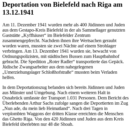
Deportation von Bielefeld nach Riga am
13.12.1941
Am 11. Dezember 1941 wurden mehr als 400 Jüdinnen und Juden
aus dem Gestapo-Kreis Bielefeld in der als Sammellager genutzten
Gaststätte „Kyffhäuser“ im Bielefelder Zentrum
zusammengepfercht. Nachdem ihnen ihre Wertsachen geraubt
worden waren, mussten sie zwei Nächte auf einem Strohlager
verbringen. Am 13. Dezember 1941 wurden sie, bewacht von
Ordnungspolizisten, mit städtischen Bussen zum Hauptbahnhof
gebracht. Die Spedition „Roter Radler“ transportierte das Gepäck.
Jüdische Zwangsarbeiter aus dem nahegelegenen
„Umerziehungslager Schloßhofstraße“ mussten beim Verladen
helfen.
In dem Deportationszug befanden sich bereits Jüdinnen und Juden
aus Münster und Umgebung. Nach einem weiteren Halt in
Osnabrück umfasste der Transport 1.031 Personen. Dem Bericht des
Überlebenden Arthur Sachs zufolge sangen die Deportierten im Zug
„Nun ade, du mein lieb Heimatland“. Nach drei Tagen in
verplombten Waggons der dritten Klasse erreichten die Menschen
das Ghetto Riga. Von den 420 Jüdinnen und Juden aus dem Kreis
Bielefeld überlebten nur 48 die Shoah.