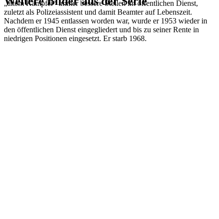
Weitere Bilder aus der Serie
„altem Kämpfer“ immer bessere Stellen im öffentlichen Dienst,
zuletzt als Polizeiassistent und damit Beamter auf Lebenszeit.
Nachdem er 1945 entlassen worden war, wurde er 1953 wieder in
1941
Bielefeld
den öffentlichen Dienst eingegliedert und bis zu seiner Rente in
1941
Bielefeld
niedrigen Positionen eingesetzt. Er starb 1968.
1941
Bielefeld
1941
Bielefeld
1941
Bielefeld
1941
Bielefeld
1941
Bielefeld
1941
Bielefeld
1941
Bielefeld
1941
Bielefeld
1941
Bielefeld
1941
Bielefeld
1941
Bielefeld
1941
Bielefeld
1941
Bielefeld
1941
Bielefeld
1941
Bielefeld
1941
Bielefeld
1941
Bielefeld
1941
Bielefeld
1941
Bielefeld
1941
Bielefeld
1941
Bielefeld