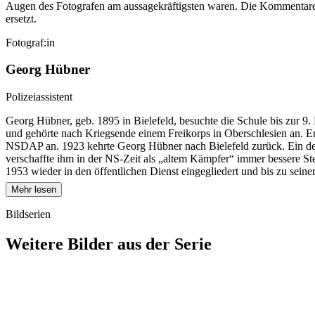
Augen des Fotografen am aussagekräftigsten waren. Die Kommentare
ersetzt.
Fotograf:in
Georg Hübner
Polizeiassistent
Georg Hübner, geb. 1895 in Bielefeld, besuchte die Schule bis zur 9. 
und gehörte nach Kriegsende einem Freikorps in Oberschlesien an. Er 
NSDAP an. 1923 kehrte Georg Hübner nach Bielefeld zurück. Ein de
verschaffte ihm in der NS-Zeit als „altem Kämpfer“ immer bessere Ste
1953 wieder in den öffentlichen Dienst eingegliedert und bis zu seiner
Mehr lesen
Bildserien
Weitere Bilder aus der Serie
1941
Bielefeld
1941
Bielefeld
1941
Bielefeld
1941
Bielefeld