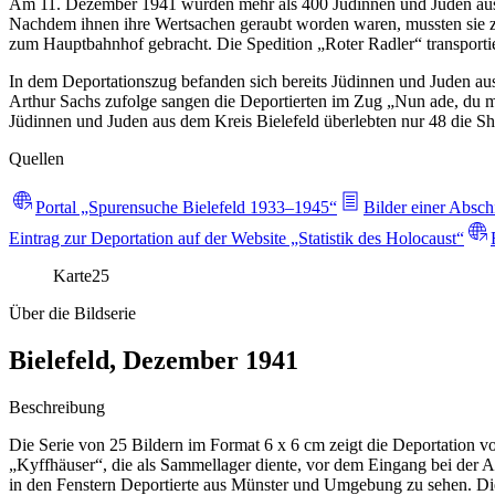
Am 11. Dezember 1941 wurden mehr als 400 Jüdinnen und Juden aus d
Nachdem ihnen ihre Wertsachen geraubt worden waren, mussten sie z
zum Hauptbahnhof gebracht. Die Spedition „Roter Radler“ transport
In dem Deportationszug befanden sich bereits Jüdinnen und Juden a
Arthur Sachs zufolge sangen die Deportierten im Zug „Nun ade, du m
Jüdinnen und Juden aus dem Kreis Bielefeld überlebten nur 48 die S
Quellen
Portal „Spurensuche Bielefeld 1933–1945“
Bilder einer Absch
Eintrag zur Deportation auf der Website „Statistik des Holocaust“
Karte
25
Über die Bildserie
Bielefeld, Dezember 1941
Beschreibung
Die Serie von 25 Bildern im Format 6 x 6 cm zeigt die Deportation v
„Kyffhäuser“, die als Sammellager diente, vor dem Eingang bei der
in den Fenstern Deportierte aus Münster und Umgebung zu sehen. Die