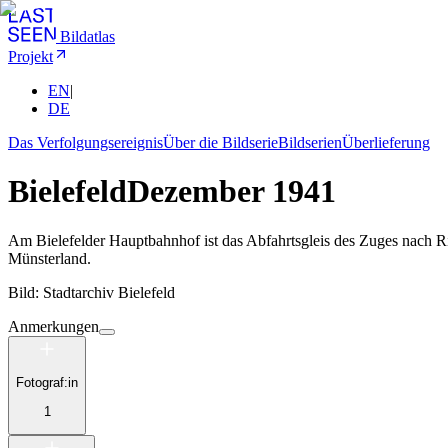
Bildatlas
Projekt
EN
|
DE
Das Verfolgungsereignis
Über die Bildserie
Bildserien
Überlieferung
Bielefeld
Dezember 1941
Am Bielefelder Hauptbahnhof ist das Abfahrtsgleis des Zuges nach Ri
Münsterland.
Bild: Stadtarchiv Bielefeld
Anmerkungen
Fotograf:in
1