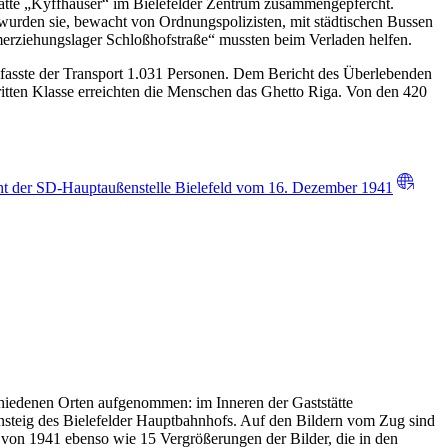
ätte „Kyffhäuser“ im Bielefelder Zentrum zusammengepfercht.
urden sie, bewacht von Ordnungspolizisten, mit städtischen Bussen
erziehungslager Schloßhofstraße“ mussten beim Verladen helfen.
asste der Transport 1.031 Personen. Dem Bericht des Überlebenden
itten Klasse erreichten die Menschen das Ghetto Riga. Von den 420
ht der SD-Hauptaußenstelle Bielefeld vom 16. Dezember 1941
chiedenen Orten aufgenommen: im Inneren der Gaststätte
steig des Bielefelder Hauptbahnhofs. Auf den Bildern vom Zug sind
 von 1941 ebenso wie 15 Vergrößerungen der Bilder, die in den