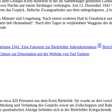
em Gestapo-Kreis Bielefeld in der als Sammellager genutzten Gastst
wei Nächte auf einem Strohlager verbringen. Am 13. Dezember 1941 w
ierte das Gepäck. Jüdische Zwangsarbeiter aus dem nahegelegenen „Um
us Münster und Umgebung. Nach einem weiteren Halt in Osnabrück umf
ein lieb Heimatland“. Nach drei Tagen in verplombten Waggons der dr
hoah.
iebung 1941. Eine Fotoserie zur Bielefelder Judendeportation
Beric
Eintrag zur Deportation auf der Website von Yad Vashem
on etwa 420 Personen aus dem Kreis Bielefeld. Sie wurde an drei vers
 Abholung und Verladung des Gepäcks sowie am Zollschuppen und Bahn
 quadratischen Abzüge befinden sich in der Bielefelder Kriegschronik