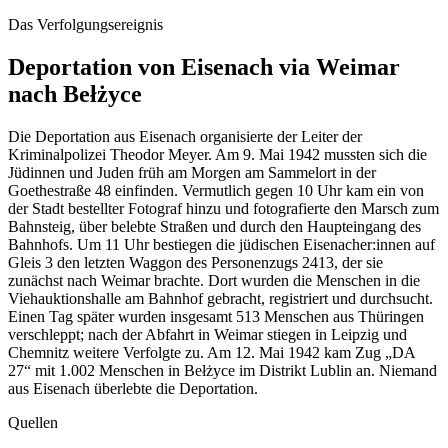
Das Verfolgungsereignis
Deportation von Eisenach via Weimar
nach Bełżyce
Die Deportation aus Eisenach organisierte der Leiter der
Kriminalpolizei Theodor Meyer. Am 9. Mai 1942 mussten sich die
Jüdinnen und Juden früh am Morgen am Sammelort in der
Goethestraße 48 einfinden. Vermutlich gegen 10 Uhr kam ein von
der Stadt bestellter Fotograf hinzu und fotografierte den Marsch zum
Bahnsteig, über belebte Straßen und durch den Haupteingang des
Bahnhofs. Um 11 Uhr bestiegen die jüdischen Eisenacher:innen auf
Gleis 3 den letzten Waggon des Personenzugs 2413, der sie
zunächst nach Weimar brachte. Dort wurden die Menschen in die
Viehauktionshalle am Bahnhof gebracht, registriert und durchsucht.
Einen Tag später wurden insgesamt 513 Menschen aus Thüringen
verschleppt; nach der Abfahrt in Weimar stiegen in Leipzig und
Chemnitz weitere Verfolgte zu. Am 12. Mai 1942 kam Zug „DA
27“ mit 1.002 Menschen in Bełżyce im Distrikt Lublin an. Niemand
aus Eisenach überlebte die Deportation.
Quellen