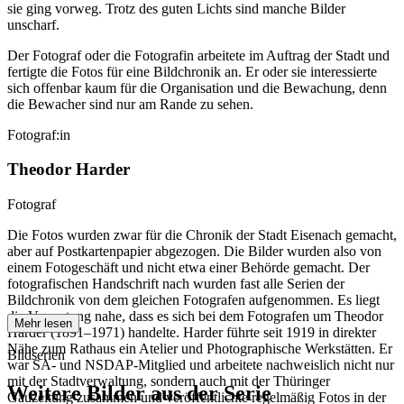
sie ging vorweg. Trotz des guten Lichts sind manche Bilder
unscharf.
Der Fotograf oder die Fotografin arbeitete im Auftrag der Stadt und
fertigte die Fotos für eine Bildchronik an. Er oder sie interessierte
sich offenbar kaum für die Organisation und die Bewachung, denn
die Bewacher sind nur am Rande zu sehen.
Fotograf:in
Theodor Harder
Fotograf
Die Fotos wurden zwar für die Chronik der Stadt Eisenach gemacht,
aber auf Postkartenpapier abgezogen. Die Bilder wurden also von
einem Fotogeschäft und nicht etwa einer Behörde gemacht. Der
fotografischen Handschrift nach wurden fast alle Serien der
Bildchronik von dem gleichen Fotografen aufgenommen. Es liegt
die Vermutung nahe, dass es sich bei dem Fotografen um Theodor
Mehr lesen
Harder (1891–1971) handelte. Harder führte seit 1919 in direkter
Nähe zum Rathaus ein Atelier und Photographische Werkstätten. Er
Bildserien
war SA- und NSDAP-Mitglied und arbeitete nachweislich nicht nur
mit der Stadtverwaltung, sondern auch mit der Thüringer
Weitere Bilder aus der Serie
Gauzeitung zusammen und veröffentlichte regelmäßig Fotos in der