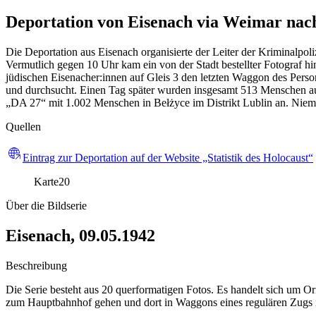
Deportation von Eisenach via Weimar nac
Die Deportation aus Eisenach organisierte der Leiter der Kriminalp
Vermutlich gegen 10 Uhr kam ein von der Stadt bestellter Fotograf 
jüdischen Eisenacher:innen auf Gleis 3 den letzten Waggon des Perso
und durchsucht. Einen Tag später wurden insgesamt 513 Menschen au
„DA 27“ mit 1.002 Menschen in Bełżyce im Distrikt Lublin an. Niema
Quellen
Eintrag zur Deportation auf der Website „Statistik des Holocaust“
Karte
20
Über die Bildserie
Eisenach, 09.05.1942
Beschreibung
Die Serie besteht aus 20 querformatigen Fotos. Es handelt sich um Or
zum Hauptbahnhof gehen und dort in Waggons eines regulären Zugs n