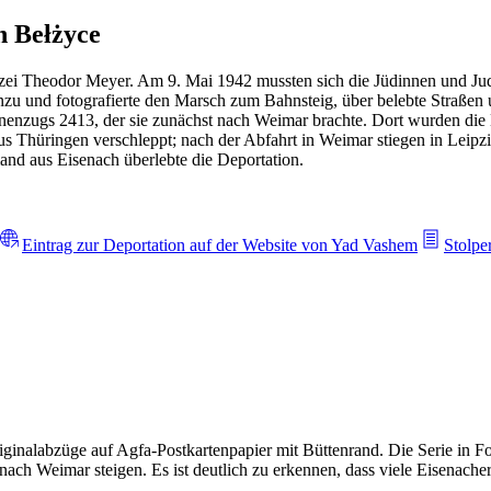
h Bełżyce
olizei Theodor Meyer. Am 9. Mai 1942 mussten sich die Jüdinnen und J
hinzu und fotografierte den Marsch zum Bahnsteig, über belebte Straß
nenzugs 2413, der sie zunächst nach Weimar brachte. Dort wurden die 
s Thüringen verschleppt; nach der Abfahrt in Weimar stiegen in Leip
nd aus Eisenach überlebte die Deportation.
Eintrag zur Deportation auf der Website von Yad Vashem
Stolpe
iginalabzüge auf Agfa-Postkartenpapier mit Büttenrand. Die Serie in Fo
ach Weimar steigen. Es ist deutlich zu erkennen, dass viele Eisenac