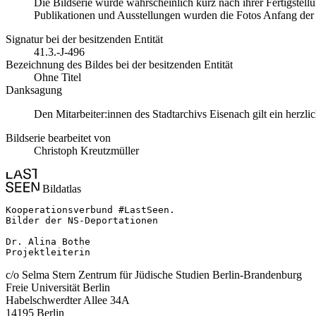
Die Bildserie wurde wahrscheinlich kurz nach ihrer Fertigstell
Publikationen und Ausstellungen wurden die Fotos Anfang der 1
Signatur bei der besitzenden Entität
41.3.-J-496
Bezeichnung des Bildes bei der besitzenden Entität
Ohne Titel
Danksagung
Den Mitarbeiter:innen des Stadtarchivs Eisenach gilt ein herzl
Bildserie bearbeitet von
Christoph Kreutzmüller
Bildatlas
Kooperationsverbund #LastSeen.

Bilder der NS-Deportationen

Dr. Alina Bothe

Projektleiterin
c/o Selma Stern Zentrum für Jüdische Studien Berlin-Brandenburg
Freie Universität Berlin
Habelschwerdter Allee 34A
14195 Berlin