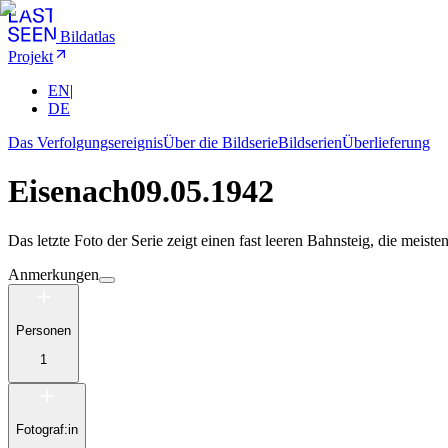
Bildatlas
Projekt
EN
|
DE
Das Verfolgungsereignis
Über die Bildserie
Bildserien
Überlieferung
Eisenach
09.05.1942
Das letzte Foto der Serie zeigt einen fast leeren Bahnsteig, die meiste
Anmerkungen
Personen
1
Fotograf:in