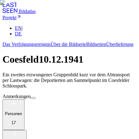
Bildatlas
Projekt
EN
|
DE
Das Verfolgungsereignis
Über die Bildserie
Bildserien
Überlieferung
Coesfeld
10.12.1941
Ein zweites erzwungenes Gruppenbild kurz vor dem Abtransport
per Lastwagen: die Deportierten am Sammelpunkt im Coesfelder
Schlosspark.
Anmerkungen
Personen
17