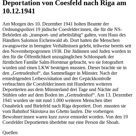
Deportation von Coesfeld nach Riga am
10.12.1941
Am Morgen des 10. Dezember 1941 holten Beamte der
Ordnungspolizei 19 jüdische Coesfelder:innen, die für die NS-
Behörden als „transport- und arbeitsfähig“ galten, vom Haus des
Händlers Salomon Eichenwald ab. Dort hatten die Menschen
zwangsweise in beengten Verhältnissen gelebt, teilweise bereits seit
den Novemberpogromen 1938. Die Jüdinnen und Juden wurden in
den für die Öffentlichkeit unzugänglichen Schlosspark der
fürstlichen Familie Salm-Horstmar gebracht, wo sie fotografiert
wurden und einen LKW besteigen mussten. Dieser brachte sie in
den „Gertrudenhof“, das Sammellager in Münster. Nach der
erniedrigenden Leibesvisitation und der Gepäckkontrolle
verbrachten die Coesfelder:innen mit Hunderten weiteren
Deportierten aus dem Münsterland drei Tage und Nächte auf
Stühlen oder auf dem Boden im „Gertrudenhof“. Am 13. Dezember
1941 wurden sie mit rund 1.000 weiteren Menschen über
Osnabrück und Bielefeld nach Riga deportiert. Dort mussten sie
vom Bahnhof Skirotava ins Ghetto laufen. Die vorherigen
Bewohner:innen waren kurz zuvor ermordet worden. Von den 19
Coesfelder Deportierten überlebte nur eine Person die Shoah.
Quellen