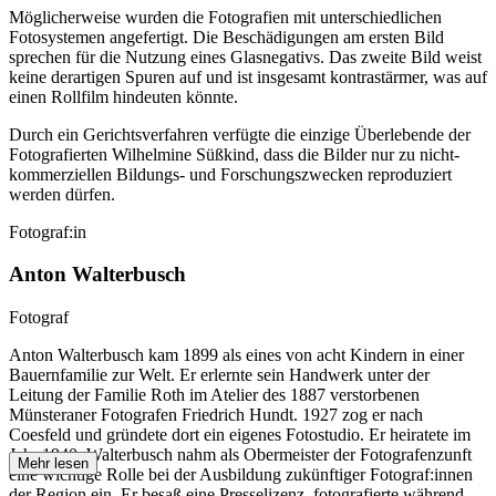
Möglicherweise wurden die Fotografien mit unterschiedlichen
Fotosystemen angefertigt. Die Beschädigungen am ersten Bild
sprechen für die Nutzung eines Glasnegativs. Das zweite Bild weist
keine derartigen Spuren auf und ist insgesamt kontrastärmer, was auf
einen Rollfilm hindeuten könnte.
Durch ein Gerichtsverfahren verfügte die einzige Überlebende der
Fotografierten Wilhelmine Süßkind, dass die Bilder nur zu nicht-
kommerziellen Bildungs- und Forschungszwecken reproduziert
werden dürfen.
Fotograf:in
Anton Walterbusch
Fotograf
Anton Walterbusch kam 1899 als eines von acht Kindern in einer
Bauernfamilie zur Welt. Er erlernte sein Handwerk unter der
Leitung der Familie Roth im Atelier des 1887 verstorbenen
Münsteraner Fotografen Friedrich Hundt. 1927 zog er nach
Coesfeld und gründete dort ein eigenes Fotostudio. Er heiratete im
Jahr 1940. Walterbusch nahm als Obermeister der Fotografenzunft
Mehr lesen
eine wichtige Rolle bei der Ausbildung zukünftiger Fotograf:innen
der Region ein. Er besaß eine Presselizenz, fotografierte während