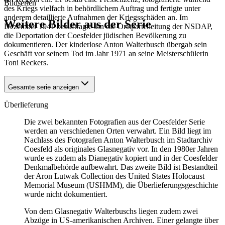
Bildserien
des Kriegs vielfach in behördlichem Auftrag und fertigte unter
anderem detaillierte Aufnahmen der Kriegsschäden an. Im
Weitere Bilder aus der Serie
Dezember 1941 beauftragte ihn die Ortsparteileitung der NSDAP,
die Deportation der Coesfelder jüdischen Bevölkerung zu
dokumentieren. Der kinderlose Anton Walterbusch übergab sein
1941
Coesfeld
Geschäft vor seinem Tod im Jahr 1971 an seine Meisterschülerin
1941
Coesfeld
Toni Reckers.
Gesamte serie anzeigen
Überlieferung
Die zwei bekannten Fotografien aus der Coesfelder Serie
werden an verschiedenen Orten verwahrt. Ein Bild liegt im
Nachlass des Fotografen Anton Walterbusch im Stadtarchiv
Coesfeld als originales Glasnegativ vor. In den 1980er Jahren
wurde es zudem als Dianegativ kopiert und in der Coesfelder
Denkmalbehörde aufbewahrt. Das zweite Bild ist Bestandteil
der Aron Lutwak Collection des United States Holocaust
Memorial Museum (USHMM), die Überlieferungsgeschichte
wurde nicht dokumentiert.
Von dem Glasnegativ Walterbuschs liegen zudem zwei
Abzüge in US-amerikanischen Archiven. Einer gelangte über