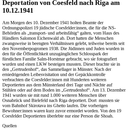
Deportation von Coesfeld nach Riga am
10.12.1941
Am Morgen des 10. Dezember 1941 holten Beamte der
Ordnungspolizei 19 jüdische Coesfelder:innen, die für die NS-
Behörden als „transport- und arbeitsfähig“ galten, vom Haus des
Händlers Salomon Eichenwald ab. Dort hatten die Menschen
zwangsweise in beengten Verhältnissen gelebt, teilweise bereits seit
den Novemberpogromen 1938. Die Jüdinnen und Juden wurden in
den für die Öffentlichkeit unzugänglichen Schlosspark der
fürstlichen Familie Salm-Horstmar gebracht, wo sie fotografiert
wurden und einen LKW besteigen mussten. Dieser brachte sie in
den „Gertrudenhof“, das Sammellager in Münster. Nach der
erniedrigenden Leibesvisitation und der Gepäckkontrolle
verbrachten die Coesfelder:innen mit Hunderten weiteren
Deportierten aus dem Münsterland drei Tage und Nächte auf
Stühlen oder auf dem Boden im „Gertrudenhof“. Am 13. Dezember
1941 wurden sie mit rund 1.000 weiteren Menschen über
Osnabrück und Bielefeld nach Riga deportiert. Dort mussten sie
vom Bahnhof Skirotava ins Ghetto laufen. Die vorherigen
Bewohner:innen waren kurz zuvor ermordet worden. Von den 19
Coesfelder Deportierten überlebte nur eine Person die Shoah.
Quellen