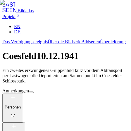
Bildatlas
Projekt
EN
|
DE
Das Verfolgungsereignis
Über die Bildserie
Bildserien
Überlieferung
Coesfeld
10.12.1941
Ein zweites erzwungenes Gruppenbild kurz vor dem Abtransport
per Lastwagen: die Deportierten am Sammelpunkt im Coesfelder
Schlosspark.
Anmerkungen
Personen
17