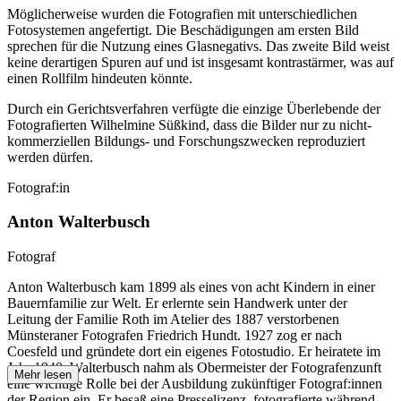
Möglicherweise wurden die Fotografien mit unterschiedlichen
Fotosystemen angefertigt. Die Beschädigungen am ersten Bild
sprechen für die Nutzung eines Glasnegativs. Das zweite Bild weist
keine derartigen Spuren auf und ist insgesamt kontrastärmer, was auf
einen Rollfilm hindeuten könnte.
Durch ein Gerichtsverfahren verfügte die einzige Überlebende der
Fotografierten Wilhelmine Süßkind, dass die Bilder nur zu nicht-
kommerziellen Bildungs- und Forschungszwecken reproduziert
werden dürfen.
Fotograf:in
Anton Walterbusch
Fotograf
Anton Walterbusch kam 1899 als eines von acht Kindern in einer
Bauernfamilie zur Welt. Er erlernte sein Handwerk unter der
Leitung der Familie Roth im Atelier des 1887 verstorbenen
Münsteraner Fotografen Friedrich Hundt. 1927 zog er nach
Coesfeld und gründete dort ein eigenes Fotostudio. Er heiratete im
Jahr 1940. Walterbusch nahm als Obermeister der Fotografenzunft
Mehr lesen
eine wichtige Rolle bei der Ausbildung zukünftiger Fotograf:innen
der Region ein. Er besaß eine Presselizenz, fotografierte während