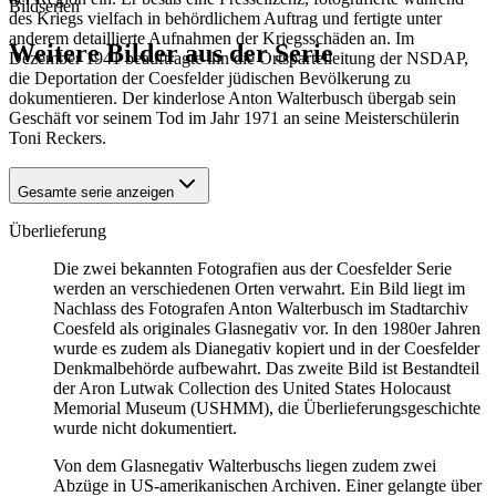
Bildserien
des Kriegs vielfach in behördlichem Auftrag und fertigte unter
anderem detaillierte Aufnahmen der Kriegsschäden an. Im
Weitere Bilder aus der Serie
Dezember 1941 beauftragte ihn die Ortsparteileitung der NSDAP,
die Deportation der Coesfelder jüdischen Bevölkerung zu
dokumentieren. Der kinderlose Anton Walterbusch übergab sein
1941
Coesfeld
Geschäft vor seinem Tod im Jahr 1971 an seine Meisterschülerin
1941
Coesfeld
Toni Reckers.
Gesamte serie anzeigen
Überlieferung
Die zwei bekannten Fotografien aus der Coesfelder Serie
werden an verschiedenen Orten verwahrt. Ein Bild liegt im
Nachlass des Fotografen Anton Walterbusch im Stadtarchiv
Coesfeld als originales Glasnegativ vor. In den 1980er Jahren
wurde es zudem als Dianegativ kopiert und in der Coesfelder
Denkmalbehörde aufbewahrt. Das zweite Bild ist Bestandteil
der Aron Lutwak Collection des United States Holocaust
Memorial Museum (USHMM), die Überlieferungsgeschichte
wurde nicht dokumentiert.
Von dem Glasnegativ Walterbuschs liegen zudem zwei
Abzüge in US-amerikanischen Archiven. Einer gelangte über