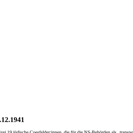
.12.1941
 19 jüdische Coesfelder:innen, die für die NS-Behörden als „transpo