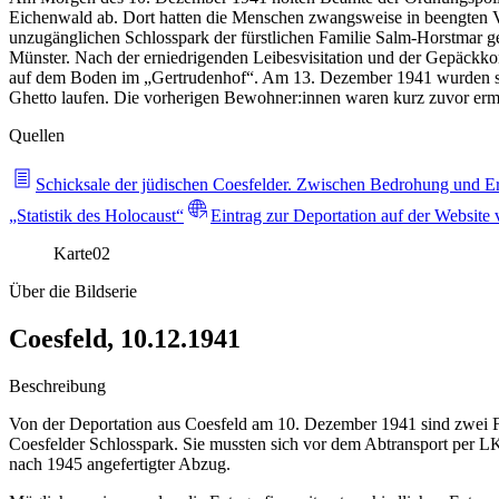
Eichenwald ab. Dort hatten die Menschen zwangsweise in beengten Ve
unzugänglichen Schlosspark der fürstlichen Familie Salm-Horstmar ge
Münster. Nach der erniedrigenden Leibesvisitation und der Gepäckko
auf dem Boden im „Gertrudenhof“. Am 13. Dezember 1941 wurden sie
Ghetto laufen. Die vorherigen Bewohner:innen waren kurz zuvor ermo
Quellen
Schicksale der jüdischen Coesfelder. Zwischen Bedrohung und
„Statistik des Holocaust“
Eintrag zur Deportation auf der Websit
Karte
02
Über die Bildserie
Coesfeld, 10.12.1941
Beschreibung
Von der Deportation aus Coesfeld am 10. Dezember 1941 sind zwei F
Coesfelder Schlosspark. Sie mussten sich vor dem Abtransport per LKW 
nach 1945 angefertigter Abzug.