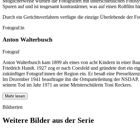
Möglicherweise wurden die Fotografien mit unterschiedlichen Fotosys
Spuren auf und ist insgesamt kontrastärmer, was auf einen Rollfilm h
Durch ein Gerichtsverfahren verfügte die einzige Überlebende der F
Fotograf:in
Anton Walterbusch
Fotograf
Anton Walterbusch kam 1899 als eines von acht Kindern in einer Baue
Friedrich Hundt. 1927 zog er nach Coesfeld und gründete dort ein eig
zukünftiger Fotograf:innen der Region ein. Er besaß eine Presselizen
Im Dezember 1941 beauftragte ihn die Ortsparteileitung der NSDAP, 
seinem Tod im Jahr 1971 an seine Meisterschülerin Toni Reckers.
Mehr lesen
Bildserien
Weitere Bilder aus der Serie
1941
Coesfeld
1941
Coesfeld