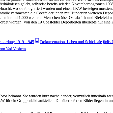
rhältnissen gelebt, teilweise bereits seit den Novemberpogromen 1938
bracht, wo sie fotografiert wurden und einen LKW besteigen mussten. 
ntrolle verbrachten die Coesfelder:innen mit Hunderten weiteren Depor
 mit rund 1.000 weiteren Menschen über Osnabrück und Bielefeld nac
rdet worden. Von den 19 Coesfelder Deportierten überlebte nur eine 
 Ermordung 1919–1945
Dokumentation. Leben und Schicksale jüdisc
e von Yad Vashem
otos bekannt. Sie wurden kurz nacheinander, vermutlich innerhalb w
für ein Gruppenbild aufstellen. Die überlieferten Bilder liegen in unte