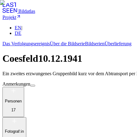
Bildatlas
Projekt
EN
|
DE
Das Verfolgungsereignis
Über die Bildserie
Bildserien
Überlieferung
Coesfeld
10.12.1941
Ein zweites erzwungenes Gruppenbild kurz vor dem Abtransport per 
Anmerkungen
Personen
17
Fotograf:in