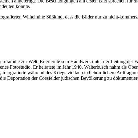
temen angefertigt. Die Beschädigungen am ersten Bild sprechen für die
indeuten könnte.
otografierten Wilhelmine Süßkind, dass die Bilder nur zu nicht-kommer
rnfamilie zur Welt. Er erlernte sein Handwerk unter der Leitung der 
enes Fotostudio. Er heiratete im Jahr 1940. Walterbusch nahm als Ober
z, fotografierte während des Kriegs vielfach in behördlichem Auftrag un
die Deportation der Coesfelder jüdischen Bevölkerung zu dokumentier