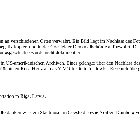
n an verschiedenen Orten verwahrt. Ein Bild liegt im Nachlass des Fot
egativ kopiert und in der Coesfelder Denkmalbehörde aufbewahrt. Das 
ngsgeschichte wurde nicht dokumentiert.
in US-amerikanischen Archiven. Einer gelangte über den Nachlass de
üchteten Rosa Hertz an das YIVO Institute for Jewish Research über
tation to Riga, Latvia.
 Hilfe danken wir dem Stadtmuseum Coesfeld sowie Norbert Damberg vo