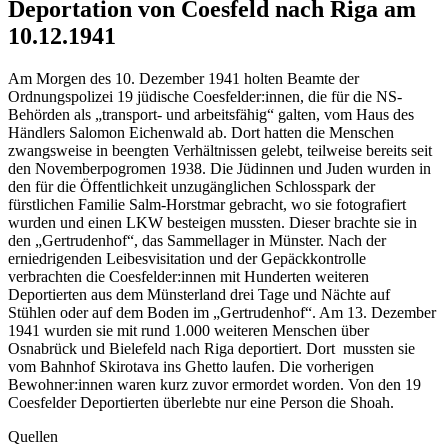
Deportation von Coesfeld nach Riga am
10.12.1941
Am Morgen des 10. Dezember 1941 holten Beamte der
Ordnungspolizei 19 jüdische Coesfelder:innen, die für die NS-
Behörden als „transport- und arbeitsfähig“ galten, vom Haus des
Händlers Salomon Eichenwald ab. Dort hatten die Menschen
zwangsweise in beengten Verhältnissen gelebt, teilweise bereits seit
den Novemberpogromen 1938. Die Jüdinnen und Juden wurden in
den für die Öffentlichkeit unzugänglichen Schlosspark der
fürstlichen Familie Salm-Horstmar gebracht, wo sie fotografiert
wurden und einen LKW besteigen mussten. Dieser brachte sie in
den „Gertrudenhof“, das Sammellager in Münster. Nach der
erniedrigenden Leibesvisitation und der Gepäckkontrolle
verbrachten die Coesfelder:innen mit Hunderten weiteren
Deportierten aus dem Münsterland drei Tage und Nächte auf
Stühlen oder auf dem Boden im „Gertrudenhof“. Am 13. Dezember
1941 wurden sie mit rund 1.000 weiteren Menschen über
Osnabrück und Bielefeld nach Riga deportiert. Dort mussten sie
vom Bahnhof Skirotava ins Ghetto laufen. Die vorherigen
Bewohner:innen waren kurz zuvor ermordet worden. Von den 19
Coesfelder Deportierten überlebte nur eine Person die Shoah.
Quellen