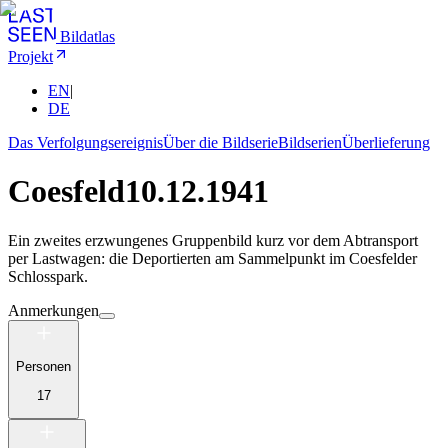
Bildatlas
Projekt
EN
|
DE
Das Verfolgungsereignis
Über die Bildserie
Bildserien
Überlieferung
Coesfeld
10.12.1941
Ein zweites erzwungenes Gruppenbild kurz vor dem Abtransport
per Lastwagen: die Deportierten am Sammelpunkt im Coesfelder
Schlosspark.
Anmerkungen
Personen
17