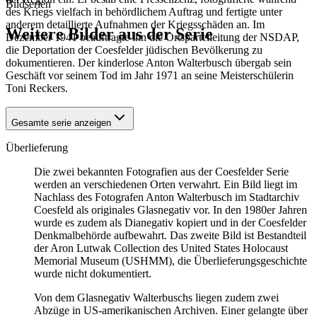
Bildserien
des Kriegs vielfach in behördlichem Auftrag und fertigte unter
anderem detaillierte Aufnahmen der Kriegsschäden an. Im
Weitere Bilder aus der Serie
Dezember 1941 beauftragte ihn die Ortsparteileitung der NSDAP,
die Deportation der Coesfelder jüdischen Bevölkerung zu
dokumentieren. Der kinderlose Anton Walterbusch übergab sein
1941
Coesfeld
Geschäft vor seinem Tod im Jahr 1971 an seine Meisterschülerin
1941
Coesfeld
Toni Reckers.
Gesamte serie anzeigen
Überlieferung
Die zwei bekannten Fotografien aus der Coesfelder Serie
werden an verschiedenen Orten verwahrt. Ein Bild liegt im
Nachlass des Fotografen Anton Walterbusch im Stadtarchiv
Coesfeld als originales Glasnegativ vor. In den 1980er Jahren
wurde es zudem als Dianegativ kopiert und in der Coesfelder
Denkmalbehörde aufbewahrt. Das zweite Bild ist Bestandteil
der Aron Lutwak Collection des United States Holocaust
Memorial Museum (USHMM), die Überlieferungsgeschichte
wurde nicht dokumentiert.
Von dem Glasnegativ Walterbuschs liegen zudem zwei
Abzüge in US-amerikanischen Archiven. Einer gelangte über