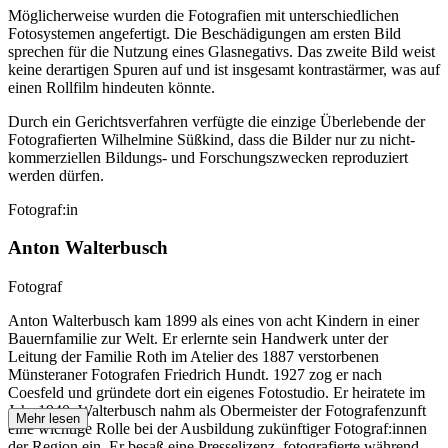
Möglicherweise wurden die Fotografien mit unterschiedlichen
Fotosystemen angefertigt. Die Beschädigungen am ersten Bild
sprechen für die Nutzung eines Glasnegativs. Das zweite Bild weist
keine derartigen Spuren auf und ist insgesamt kontrastärmer, was auf
einen Rollfilm hindeuten könnte.
Durch ein Gerichtsverfahren verfügte die einzige Überlebende der
Fotografierten Wilhelmine Süßkind, dass die Bilder nur zu nicht-
kommerziellen Bildungs- und Forschungszwecken reproduziert
werden dürfen.
Fotograf:in
Anton Walterbusch
Fotograf
Anton Walterbusch kam 1899 als eines von acht Kindern in einer
Bauernfamilie zur Welt. Er erlernte sein Handwerk unter der
Leitung der Familie Roth im Atelier des 1887 verstorbenen
Münsteraner Fotografen Friedrich Hundt. 1927 zog er nach
Coesfeld und gründete dort ein eigenes Fotostudio. Er heiratete im
Jahr 1940. Walterbusch nahm als Obermeister der Fotografenzunft
Mehr lesen
eine wichtige Rolle bei der Ausbildung zukünftiger Fotograf:innen
der Region ein. Er besaß eine Presselizenz, fotografierte während