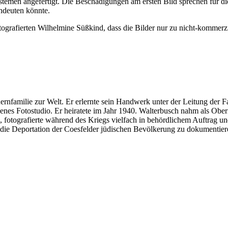
temen angefertigt. Die Beschädigungen am ersten Bild sprechen für die
indeuten könnte.
otografierten Wilhelmine Süßkind, dass die Bilder nur zu nicht-kommer
rnfamilie zur Welt. Er erlernte sein Handwerk unter der Leitung der 
enes Fotostudio. Er heiratete im Jahr 1940. Walterbusch nahm als Ober
z, fotografierte während des Kriegs vielfach in behördlichem Auftrag un
die Deportation der Coesfelder jüdischen Bevölkerung zu dokumentier