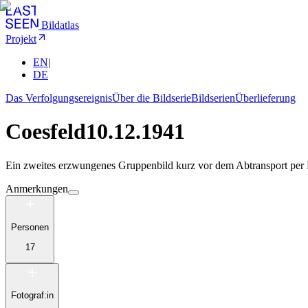
Bildatlas
Projekt
EN
|
DE
Das Verfolgungsereignis
Über die Bildserie
Bildserien
Überlieferung
Coesfeld
10.12.1941
Ein zweites erzwungenes Gruppenbild kurz vor dem Abtransport per 
Anmerkungen
Personen
17
Fotograf:in