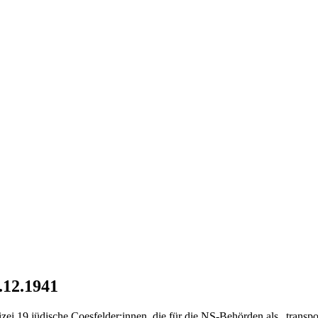
.12.1941
 19 jüdische Coesfelder:innen, die für die NS-Behörden als „transpo