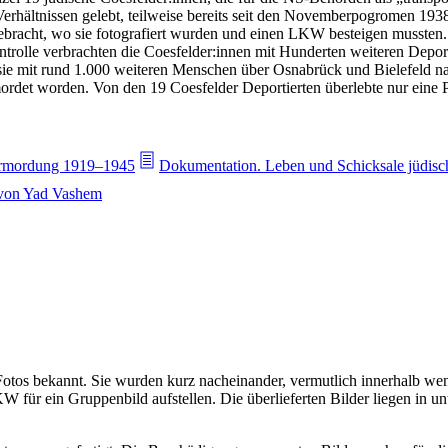
rhältnissen gelebt, teilweise bereits seit den Novemberpogromen 1938
bracht, wo sie fotografiert wurden und einen LKW besteigen mussten. 
ntrolle verbrachten die Coesfelder:innen mit Hunderten weiteren Depor
 mit rund 1.000 weiteren Menschen über Osnabrück und Bielefeld nac
rdet worden. Von den 19 Coesfelder Deportierten überlebte nur eine 
 Ermordung 1919–1945
Dokumentation. Leben und Schicksale jüdisc
e von Yad Vashem
otos bekannt. Sie wurden kurz nacheinander, vermutlich innerhalb w
für ein Gruppenbild aufstellen. Die überlieferten Bilder liegen in unte