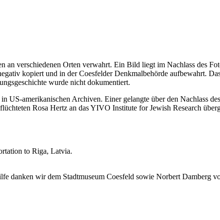
n an verschiedenen Orten verwahrt. Ein Bild liegt im Nachlass des Fot
egativ kopiert und in der Coesfelder Denkmalbehörde aufbewahrt. Das 
ngsgeschichte wurde nicht dokumentiert.
in US-amerikanischen Archiven. Einer gelangte über den Nachlass de
üchteten Rosa Hertz an das YIVO Institute for Jewish Research über
tation to Riga, Latvia.
 Hilfe danken wir dem Stadtmuseum Coesfeld sowie Norbert Damberg vo