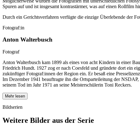
Möglicherweise wurden die Fotografien mit unterschiedlichen Fotosys
Spuren auf und ist insgesamt kontrastärmer, was auf einen Rollfilm h
Durch ein Gerichtsverfahren verfügte die einzige Überlebende der F
Fotograf:in
Anton Walterbusch
Fotograf
Anton Walterbusch kam 1899 als eines von acht Kindern in einer Baue
Friedrich Hundt. 1927 zog er nach Coesfeld und gründete dort ein eig
zukünftiger Fotograf:innen der Region ein. Er besaß eine Presselizen
Im Dezember 1941 beauftragte ihn die Ortsparteileitung der NSDAP, 
seinem Tod im Jahr 1971 an seine Meisterschülerin Toni Reckers.
Mehr lesen
Bildserien
Weitere Bilder aus der Serie
1941
Coesfeld
1941
Coesfeld