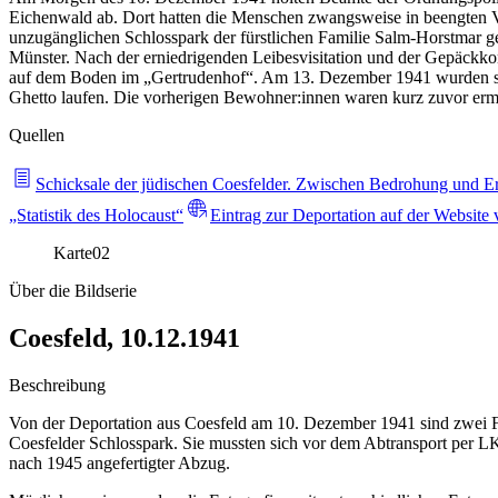
Eichenwald ab. Dort hatten die Menschen zwangsweise in beengten Ve
unzugänglichen Schlosspark der fürstlichen Familie Salm-Horstmar ge
Münster. Nach der erniedrigenden Leibesvisitation und der Gepäckko
auf dem Boden im „Gertrudenhof“. Am 13. Dezember 1941 wurden sie
Ghetto laufen. Die vorherigen Bewohner:innen waren kurz zuvor ermo
Quellen
Schicksale der jüdischen Coesfelder. Zwischen Bedrohung und
„Statistik des Holocaust“
Eintrag zur Deportation auf der Websit
Karte
02
Über die Bildserie
Coesfeld, 10.12.1941
Beschreibung
Von der Deportation aus Coesfeld am 10. Dezember 1941 sind zwei F
Coesfelder Schlosspark. Sie mussten sich vor dem Abtransport per LKW 
nach 1945 angefertigter Abzug.