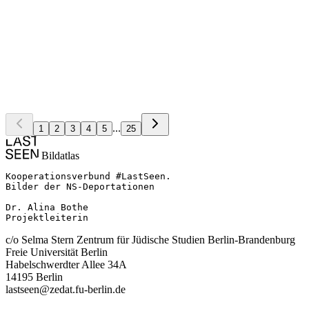
Bad Homburg vor der Höhe
1942
In neuem Tab öffnen
Bielefeld
1941
In neuem Tab öffnen
Bielefeld
1941
In neuem Tab öffnen
Bielefeld
1941
In neuem Tab öffnen
...
1
2
3
4
5
25
Bildatlas
Kooperationsverbund #LastSeen.

Bilder der NS-Deportationen

Dr. Alina Bothe

Projektleiterin
c/o Selma Stern Zentrum für Jüdische Studien Berlin-Brandenburg
Freie Universität Berlin
Habelschwerdter Allee 34A
14195 Berlin
lastseen@zedat.fu-berlin.de