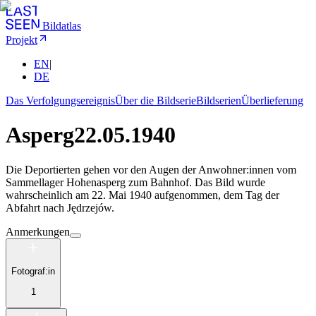
Bildatlas
Projekt
EN
|
DE
Das Verfolgungsereignis
Über die Bildserie
Bildserien
Überlieferung
Asperg
22.05.1940
Die Deportierten gehen vor den Augen der Anwohner:innen vom
Sammellager Hohenasperg zum Bahnhof. Das Bild wurde
wahrscheinlich am 22. Mai 1940 aufgenommen, dem Tag der
Abfahrt nach Jędrzejów.
Anmerkungen
Fotograf:in
1