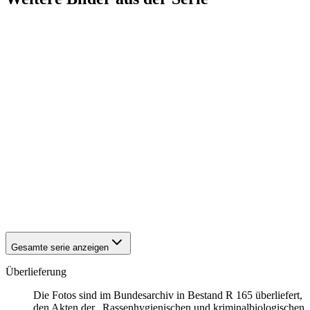
1940
Asperg
1940
Asperg
1940
Asperg
1940
Asperg
1940
Asperg
1940
Asperg
1940
Asperg
1940
Asperg
1940
Asperg
1940
Asperg
1940
Asperg
1940
Asperg
1940
Asperg
1940
Asperg
1940
Asperg
Gesamte serie anzeigen
Überlieferung
Die Fotos sind im Bundesarchiv in Bestand R 165 überliefert,
den Akten der „Rassenhygienischen und kriminalbiologischen