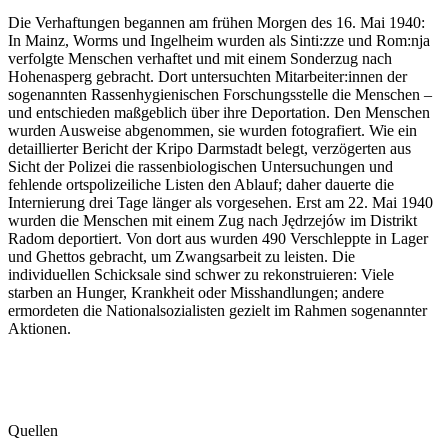
Die Verhaftungen begannen am frühen Morgen des 16. Mai 1940:
In Mainz, Worms und Ingelheim wurden als Sinti:zze und Rom:nja
verfolgte Menschen verhaftet und mit einem Sonderzug nach
Hohenasperg gebracht. Dort untersuchten Mitarbeiter:innen der
sogenannten Rassenhygienischen Forschungsstelle die Menschen –
und entschieden maßgeblich über ihre Deportation. Den Menschen
wurden Ausweise abgenommen, sie wurden fotografiert. Wie ein
detaillierter Bericht der Kripo Darmstadt belegt, verzögerten aus
Sicht der Polizei die rassenbiologischen Untersuchungen und
fehlende ortspolizeiliche Listen den Ablauf; daher dauerte die
Internierung drei Tage länger als vorgesehen. Erst am 22. Mai 1940
wurden die Menschen mit einem Zug nach Jędrzejów im Distrikt
Radom deportiert. Von dort aus wurden 490 Verschleppte in Lager
und Ghettos gebracht, um Zwangsarbeit zu leisten. Die
individuellen Schicksale sind schwer zu rekonstruieren: Viele
starben an Hunger, Krankheit oder Misshandlungen; andere
ermordeten die Nationalsozialisten gezielt im Rahmen sogenannter
Aktionen.
Quellen