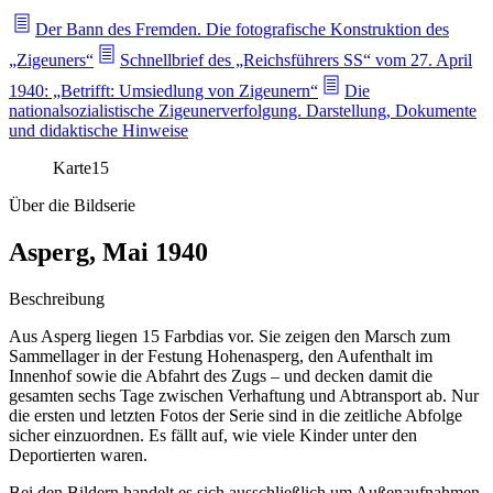
Der Bann des Fremden. Die fotografische Konstruktion des
„Zigeuners“
Schnellbrief des „Reichsführers SS“ vom 27. April
1940: „Betrifft: Umsiedlung von Zigeunern“
Die
nationalsozialistische Zigeunerverfolgung. Darstellung, Dokumente
und didaktische Hinweise
Karte
15
Über die Bildserie
Asperg, Mai 1940
Beschreibung
Aus Asperg liegen 15 Farbdias vor. Sie zeigen den Marsch zum
Sammellager in der Festung Hohenasperg, den Aufenthalt im
Innenhof sowie die Abfahrt des Zugs – und decken damit die
gesamten sechs Tage zwischen Verhaftung und Abtransport ab. Nur
die ersten und letzten Fotos der Serie sind in die zeitliche Abfolge
sicher einzuordnen. Es fällt auf, wie viele Kinder unter den
Deportierten waren.
Bei den Bildern handelt es sich ausschließlich um Außenaufnahmen.