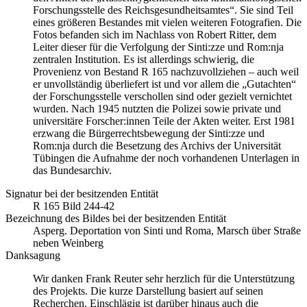
Forschungsstelle des Reichsgesundheitsamtes“. Sie sind Teil
eines größeren Bestandes mit vielen weiteren Fotografien. Die
Fotos befanden sich im Nachlass von Robert Ritter, dem
Leiter dieser für die Verfolgung der Sinti:zze und Rom:nja
zentralen Institution. Es ist allerdings schwierig, die
Provenienz von Bestand R 165 nachzuvollziehen – auch weil
er unvollständig überliefert ist und vor allem die „Gutachten“
der Forschungsstelle verschollen sind oder gezielt vernichtet
wurden. Nach 1945 nutzten die Polizei sowie private und
universitäre Forscher:innen Teile der Akten weiter. Erst 1981
erzwang die Bürgerrechtsbewegung der Sinti:zze und
Rom:nja durch die Besetzung des Archivs der Universität
Tübingen die Aufnahme der noch vorhandenen Unterlagen in
das Bundesarchiv.
Signatur bei der besitzenden Entität
R 165 Bild 244-42
Bezeichnung des Bildes bei der besitzenden Entität
Asperg. Deportation von Sinti und Roma, Marsch über Straße
neben Weinberg
Danksagung
Wir danken Frank Reuter sehr herzlich für die Unterstützung
des Projekts. Die kurze Darstellung basiert auf seinen
Recherchen. Einschlägig ist darüber hinaus auch die