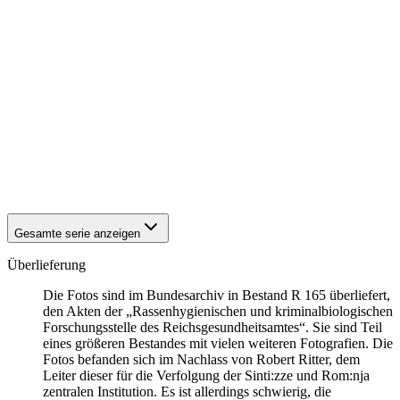
1940
Asperg
1940
Asperg
1940
Asperg
1940
Asperg
1940
Asperg
1940
Asperg
1940
Asperg
1940
Asperg
1940
Asperg
1940
Asperg
1940
Asperg
Gesamte serie anzeigen
Überlieferung
Die Fotos sind im Bundesarchiv in Bestand R 165 überliefert,
den Akten der „Rassenhygienischen und kriminalbiologischen
Forschungsstelle des Reichsgesundheitsamtes“. Sie sind Teil
eines größeren Bestandes mit vielen weiteren Fotografien. Die
Fotos befanden sich im Nachlass von Robert Ritter, dem
Leiter dieser für die Verfolgung der Sinti:zze und Rom:nja
zentralen Institution. Es ist allerdings schwierig, die