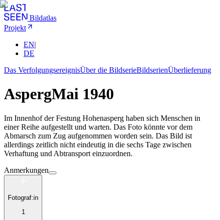
Bildatlas
Projekt
EN
|
DE
Das Verfolgungsereignis
Über die Bildserie
Bildserien
Überlieferung
Asperg
Mai 1940
Im Innenhof der Festung Hohenasperg haben sich Menschen in
einer Reihe aufgestellt und warten. Das Foto könnte vor dem
Abmarsch zum Zug aufgenommen worden sein. Das Bild ist
allerdings zeitlich nicht eindeutig in die sechs Tage zwischen
Verhaftung und Abtransport einzuordnen.
Anmerkungen
Fotograf:in
1