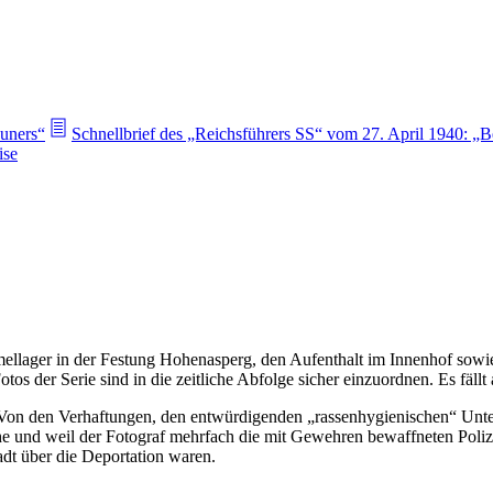
euners“
Schnellbrief des „Reichsführers SS“ vom 27. April 1940: „B
ise
ellager in der Festung Hohenasperg, den Aufenthalt im Innenhof sowie
os der Serie sind in die zeitliche Abfolge sicher einzuordnen. Es fällt
. Von den Verhaftungen, den entwürdigenden „rassenhygienischen“ Unt
 und weil der Fotograf mehrfach die mit Gewehren bewaffneten Polizis
dt über die Deportation waren.