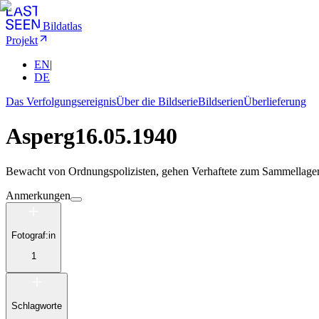
Bildatlas
Projekt
EN
|
DE
Das Verfolgungsereignis
Über die Bildserie
Bildserien
Überlieferung
Asperg
16.05.1940
Bewacht von Ordnungspolizisten, gehen Verhaftete zum Sammellager
Anmerkungen
Fotograf:in
1
Schlagworte