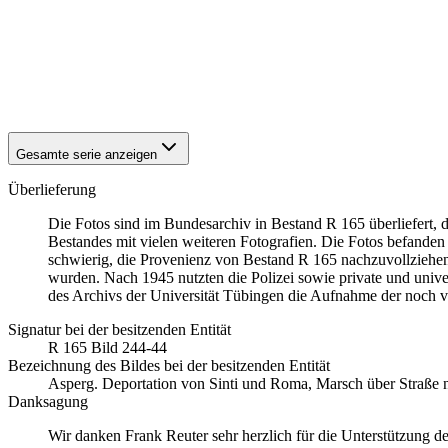
1940
Asperg
1940
Asperg
1940
Asperg
1940
Asperg
1940
Asperg
Gesamte serie anzeigen
Überlieferung
Die Fotos sind im Bundesarchiv in Bestand R 165 überliefert, 
Bestandes mit vielen weiteren Fotografien. Die Fotos befanden s
schwierig, die Provenienz von Bestand R 165 nachzuvollziehen – 
wurden. Nach 1945 nutzten die Polizei sowie private und unive
des Archivs der Universität Tübingen die Aufnahme der noch 
Signatur bei der besitzenden Entität
R 165 Bild 244-44
Bezeichnung des Bildes bei der besitzenden Entität
Asperg. Deportation von Sinti und Roma, Marsch über Straße
Danksagung
Wir danken Frank Reuter sehr herzlich für die Unterstützung d