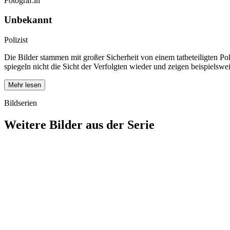
Fotograf:in
Unbekannt
Polizist
Die Bilder stammen mit großer Sicherheit von einem tatbeteiligten Po
spiegeln nicht die Sicht der Verfolgten wieder und zeigen beispiels
Mehr lesen
Bildserien
Weitere Bilder aus der Serie
1940
Asperg
1940
Asperg
1940
Asperg
1940
Asperg
1940
Asperg
1940
Asperg
1940
Asperg
1940
Asperg
1940
Asperg
1940
Asperg