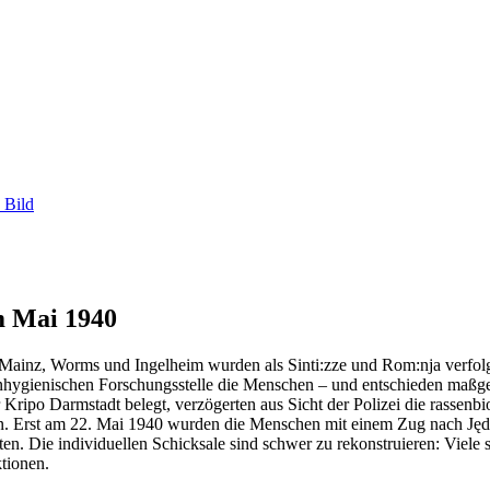
 Bild
m Mai 1940
Mainz, Worms und Ingelheim wurden als Sinti:zze und Rom:nja verfo
senhygienischen Forschungsstelle die Menschen – und entschieden maß
r Kripo Darmstadt belegt, verzögerten aus Sicht der Polizei die rassen
ehen. Erst am 22. Mai 1940 wurden die Menschen mit einem Zug nach Ję
ten. Die individuellen Schicksale sind schwer zu rekonstruieren: Viel
tionen.