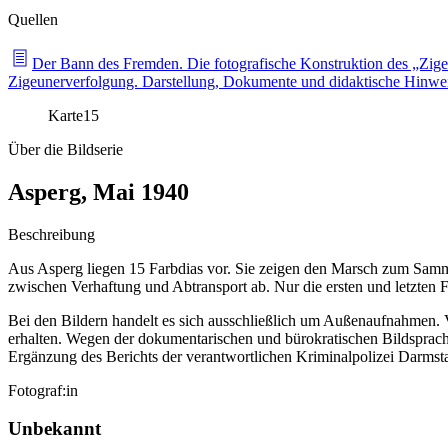
Quellen
Der Bann des Fremden. Die fotografische Konstruktion des „Zig
Zigeunerverfolgung. Darstellung, Dokumente und didaktische Hinwe
Karte
15
Über die Bildserie
Asperg, Mai 1940
Beschreibung
Aus Asperg liegen 15 Farbdias vor. Sie zeigen den Marsch zum Samm
zwischen Verhaftung und Abtransport ab. Nur die ersten und letzten Fot
Bei den Bildern handelt es sich ausschließlich um Außenaufnahmen
erhalten. Wegen der dokumentarischen und bürokratischen Bildsprache
Ergänzung des Berichts der verantwortlichen Kriminalpolizei Darmsta
Fotograf:in
Unbekannt