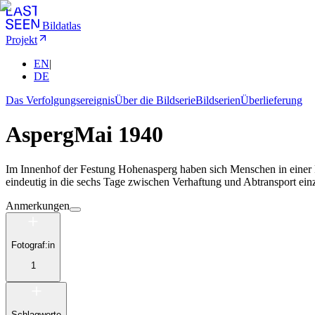
Bildatlas
Projekt
EN
|
DE
Das Verfolgungsereignis
Über die Bildserie
Bildserien
Überlieferung
Asperg
Mai 1940
Im Innenhof der Festung Hohenasperg haben sich Menschen in einer R
eindeutig in die sechs Tage zwischen Verhaftung und Abtransport ein
Anmerkungen
Fotograf:in
1
Schlagworte