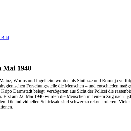
 Bild
m Mai 1940
Mainz, Worms und Ingelheim wurden als Sinti:zze und Rom:nja verfo
senhygienischen Forschungsstelle die Menschen – und entschieden maß
r Kripo Darmstadt belegt, verzögerten aus Sicht der Polizei die rassen
ehen. Erst am 22. Mai 1940 wurden die Menschen mit einem Zug nach Ję
ten. Die individuellen Schicksale sind schwer zu rekonstruieren: Viel
tionen.