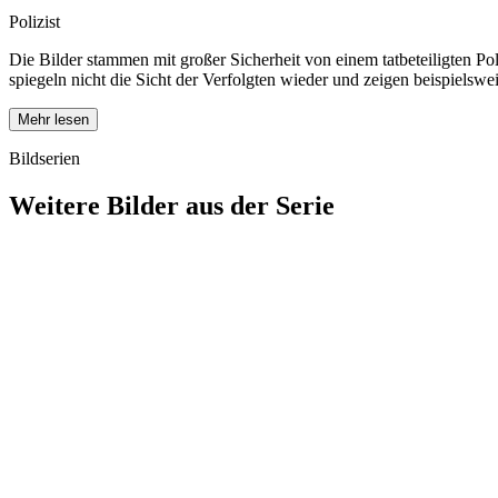
Polizist
Die Bilder stammen mit großer Sicherheit von einem tatbeteiligten Po
spiegeln nicht die Sicht der Verfolgten wieder und zeigen beispiels
Mehr lesen
Bildserien
Weitere Bilder aus der Serie
1940
Asperg
1940
Asperg
1940
Asperg
1940
Asperg
1940
Asperg
1940
Asperg
1940
Asperg
1940
Asperg
1940
Asperg
1940
Asperg
1940
Asperg
1940
Asperg
1940
Asperg