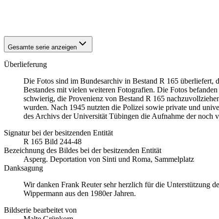
1940
Asperg
1940
Asperg
Gesamte serie anzeigen
Überlieferung
Die Fotos sind im Bundesarchiv in Bestand R 165 überliefert, 
Bestandes mit vielen weiteren Fotografien. Die Fotos befanden s
schwierig, die Provenienz von Bestand R 165 nachzuvollziehen – 
wurden. Nach 1945 nutzten die Polizei sowie private und unive
des Archivs der Universität Tübingen die Aufnahme der noch 
Signatur bei der besitzenden Entität
R 165 Bild 244-48
Bezeichnung des Bildes bei der besitzenden Entität
Asperg. Deportation von Sinti und Roma, Sammelplatz
Danksagung
Wir danken Frank Reuter sehr herzlich für die Unterstützung d
Wippermann aus den 1980er Jahren.
Bildserie bearbeitet von
Malte Grünkorn