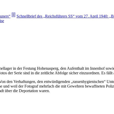
euners“
Schnellbrief des „Reichsführers SS“ vom 27. April 1940: „B
ise
ellager in der Festung Hohenasperg, den Aufenthalt im Innenhof sowie
os der Serie sind in die zeitliche Abfolge sicher einzuordnen. Es fällt
. Von den Verhaftungen, den entwürdigenden „rassenhygienischen“ Unt
 und weil der Fotograf mehrfach die mit Gewehren bewaffneten Polizis
dt über die Deportation waren.