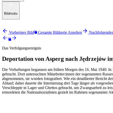
Bildmotiv
Vorheriges Bild
Gesamte Bildserie Ansehen
Nachfolgendes
Das Verfolgungsereignis
Deportation von Asperg nach Jędrzejów i
Die Verhaftungen begannen am frühen Morgen des 16. Mai 1940: In 
gebracht. Dort untersuchten Mitarbeiter:innen der sogenannten Ras
abgenommen, sie wurden fotografiert. Wie ein detaillierter Bericht de
Ablauf; daher dauerte die Internierung drei Tage länger als vorges
Verschleppte in Lager und Ghettos gebracht, um Zwangsarbeit zu leis
ermordeten die Nationalsozialisten gezielt im Rahmen sogenannter Ak