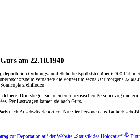
 Gurs am 22.10.1940
, deportierten Ordnungs- und Sicherheitspolizisten über 6.500 Jüdinn
uberbischofsheim verhaftete die Polizei um sechs Uhr morgens 22 als J
Sonnenplatz einfinden.
lberg. Dort stiegen sie in einen französischen Personenzug und err
ées. Per Lastwagen kamen sie nach Gurs.
is nach Auschwitz deportiert. Nur vier Personen aus Tauberbischofsh
ntrag zur Deportation auf der Website „Statistik des Holocaust“
Eint