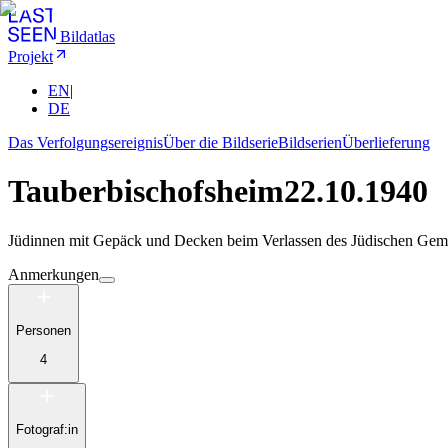
Bildatlas
Projekt
EN
|
DE
Das Verfolgungsereignis
Über die Bildserie
Bildserien
Überlieferung
Tauberbischofsheim
22.10.1940
Jüdinnen mit Gepäck und Decken beim Verlassen des Jüdischen Gemei
Anmerkungen
Personen
4
Fotograf:in