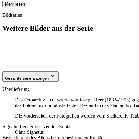
Mehr lesen
Bildserien
Weitere Bilder aus der Serie
1940
Tauberbischofsheim
1940
Tauberbischofsheim
1940
Tauberbischofsheim
1940
Tauberbischofsheim
Gesamte serie anzeigen
Überlieferung
Das Fotoarchiv Heer wurde von Joseph Heer (1832–1903) gegrü
das Fotoarchiv und gliederte den Bestand in das Stadtarchiv Ta
Die Vorderseiten der Fotografien wurden vom Stadtarchiv Taub
Signatur bei der besitzenden Entität
Ohne Signatur
Bezeichnung des Bildes bei der besitzenden Entität