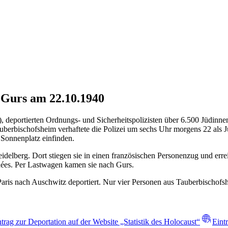
 Gurs am 22.10.1940
, deportierten Ordnungs- und Sicherheitspolizisten über 6.500 Jüdinn
uberbischofsheim verhaftete die Polizei um sechs Uhr morgens 22 als J
Sonnenplatz einfinden.
lberg. Dort stiegen sie in einen französischen Personenzug und err
ées. Per Lastwagen kamen sie nach Gurs.
is nach Auschwitz deportiert. Nur vier Personen aus Tauberbischofsh
ntrag zur Deportation auf der Website „Statistik des Holocaust“
Eint