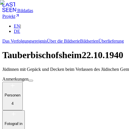
Bildatlas
Projekt
EN
|
DE
Das Verfolgungsereignis
Über die Bildserie
Bildserien
Überlieferung
Tauberbischofsheim
22.10.1940
Jüdinnen mit Gepäck und Decken beim Verlassen des Jüdischen Gemei
Anmerkungen
Personen
4
Fotograf:in