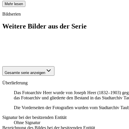
Mehr lesen
Bildserien
Weitere Bilder aus der Serie
1940
Tauberbischofsheim
1940
Tauberbischofsheim
1940
Tauberbischofsheim
1940
Tauberbischofsheim
Gesamte serie anzeigen
Überlieferung
Das Fotoarchiv Heer wurde von Joseph Heer (1832–1903) gegrü
das Fotoarchiv und gliederte den Bestand in das Stadtarchiv Ta
Die Vorderseiten der Fotografien wurden vom Stadtarchiv Taub
Signatur bei der besitzenden Entität
Ohne Signatur
Bezeichnung des Bildes bei der besitzenden Entität