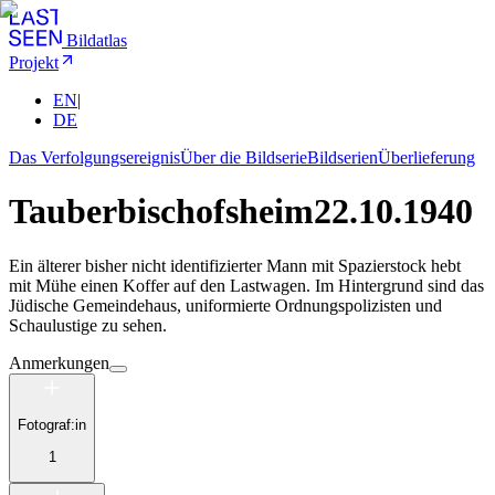
Bildatlas
Projekt
EN
|
DE
Das Verfolgungsereignis
Über die Bildserie
Bildserien
Überlieferung
Tauberbischofsheim
22.10.1940
Ein älterer bisher nicht identifizierter Mann mit Spazierstock hebt
mit Mühe einen Koffer auf den Lastwagen. Im Hintergrund sind das
Jüdische Gemeindehaus, uniformierte Ordnungspolizisten und
Schaulustige zu sehen.
Anmerkungen
Fotograf:in
1