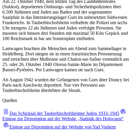
Am 22. Oktober 1940, dem letzten Tag des Laubhüttenfestes
(Sukkot), deportierten Ordnungs- und Sicherheitspolizisten über
6.500 Jüdinnen und Juden aus Baden und der sogenannten
Saarpfalz in das Internierungslager Gurs im unbesetzten Südwesten
Frankreichs. In Tauberbischofsheim verhaftete die Polizei um sechs
Uhr morgens 22 als Jüdinnen und Juden verfolgte Personen. Sie
mussten sich binnen drei Stunden mit maximal 50 Kilo Gepäck und
100 Reichsmark in bar am Sonnenplatz einfinden.
Lastwagen brachten die Menschen am Abend zum Sammellager in
Heidelberg. Dort stiegen sie in einen französischen Personenzug
und erreichten über Mulhouse und Chalon-sur-Saône vermutlich am
25. oder 26. Oktober 1940 Oloron-Sainte-Marie im Département
Basses-Pyrénées. Per Lastwagen kamen sie nach Gurs.
Ab August 1942 wurden die Gefangenen von Gurs über Drancy bei
Paris nach Auschwitz deportiert. Nur vier Personen aus
Tauberbischofsheim überlebten die Shoah.
Quellen
Das Schicksal der Tauberbischofsheimer Juden 1933–1945
Eintrag zur Deportation auf der Website „Statistik des Holocaust“
Eintrag zur Deportation auf der Website von Yad Vashem