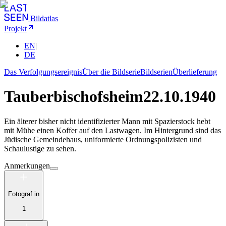
Bildatlas
Projekt
EN
|
DE
Das Verfolgungsereignis
Über die Bildserie
Bildserien
Überlieferung
Tauberbischofsheim
22.10.1940
Ein älterer bisher nicht identifizierter Mann mit Spazierstock hebt
mit Mühe einen Koffer auf den Lastwagen. Im Hintergrund sind das
Jüdische Gemeindehaus, uniformierte Ordnungspolizisten und
Schaulustige zu sehen.
Anmerkungen
Fotograf:in
1