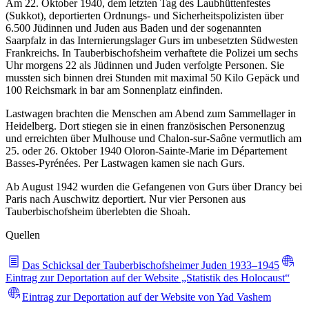
Am 22. Oktober 1940, dem letzten Tag des Laubhüttenfestes
(Sukkot), deportierten Ordnungs- und Sicherheitspolizisten über
6.500 Jüdinnen und Juden aus Baden und der sogenannten
Saarpfalz in das Internierungslager Gurs im unbesetzten Südwesten
Frankreichs. In Tauberbischofsheim verhaftete die Polizei um sechs
Uhr morgens 22 als Jüdinnen und Juden verfolgte Personen. Sie
mussten sich binnen drei Stunden mit maximal 50 Kilo Gepäck und
100 Reichsmark in bar am Sonnenplatz einfinden.
Lastwagen brachten die Menschen am Abend zum Sammellager in
Heidelberg. Dort stiegen sie in einen französischen Personenzug
und erreichten über Mulhouse und Chalon-sur-Saône vermutlich am
25. oder 26. Oktober 1940 Oloron-Sainte-Marie im Département
Basses-Pyrénées. Per Lastwagen kamen sie nach Gurs.
Ab August 1942 wurden die Gefangenen von Gurs über Drancy bei
Paris nach Auschwitz deportiert. Nur vier Personen aus
Tauberbischofsheim überlebten die Shoah.
Quellen
Das Schicksal der Tauberbischofsheimer Juden 1933–1945
Eintrag zur Deportation auf der Website „Statistik des Holocaust“
Eintrag zur Deportation auf der Website von Yad Vashem