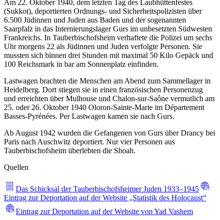
Am 22. Oktober 1940, dem letzten Tag des Laubhüttenfestes
(Sukkot), deportierten Ordnungs- und Sicherheitspolizisten über
6.500 Jüdinnen und Juden aus Baden und der sogenannten
Saarpfalz in das Internierungslager Gurs im unbesetzten Südwesten
Frankreichs. In Tauberbischofsheim verhaftete die Polizei um sechs
Uhr morgens 22 als Jüdinnen und Juden verfolgte Personen. Sie
mussten sich binnen drei Stunden mit maximal 50 Kilo Gepäck und
100 Reichsmark in bar am Sonnenplatz einfinden.
Lastwagen brachten die Menschen am Abend zum Sammellager in
Heidelberg. Dort stiegen sie in einen französischen Personenzug
und erreichten über Mulhouse und Chalon-sur-Saône vermutlich am
25. oder 26. Oktober 1940 Oloron-Sainte-Marie im Département
Basses-Pyrénées. Per Lastwagen kamen sie nach Gurs.
Ab August 1942 wurden die Gefangenen von Gurs über Drancy bei
Paris nach Auschwitz deportiert. Nur vier Personen aus
Tauberbischofsheim überlebten die Shoah.
Quellen
Das Schicksal der Tauberbischofsheimer Juden 1933–1945
Eintrag zur Deportation auf der Website „Statistik des Holocaust“
Eintrag zur Deportation auf der Website von Yad Vashem