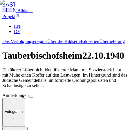
Bildatlas
Projekt
EN
|
DE
Das Verfolgungsereignis
Über die Bildserie
Bildserien
Überlieferung
Tauberbischofsheim
22.10.1940
Ein älterer bisher nicht identifizierter Mann mit Spazierstock hebt
mit Mühe einen Koffer auf den Lastwagen. Im Hintergrund sind das
Jüdische Gemeindehaus, uniformierte Ordnungspolizisten und
Schaulustige zu sehen.
Anmerkungen
Fotograf:in
1