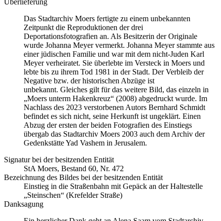
Überlieferung
Das Stadtarchiv Moers fertigte zu einem unbekannten
Zeitpunkt die Reproduktionen der drei
Deportationsfotografien an. Als Besitzerin der Originale
wurde Johanna Meyer vermerkt. Johanna Meyer stammte aus
einer jüdischen Familie und war mit dem nicht-Juden Karl
Meyer verheiratet. Sie überlebte im Versteck in Moers und
lebte bis zu ihrem Tod 1981 in der Stadt. Der Verbleib der
Negative bzw. der historischen Abzüge ist
unbekannt. Gleiches gilt für das weitere Bild, das einzeln in
„Moers unterm Hakenkreuz“ (2008) abgedruckt wurde. Im
Nachlass des 2023 verstorbenen Autors Bernhard Schmidt
befindet es sich nicht, seine Herkunft ist ungeklärt. Einen
Abzug der ersten der beiden Fotografien des Einstiegs
übergab das Stadtarchiv Moers 2003 auch dem Archiv der
Gedenkstätte Yad Vashem in Jerusalem.
Signatur bei der besitzenden Entität
StA Moers, Bestand 60, Nr. 472
Bezeichnung des Bildes bei der besitzenden Entität
Einstieg in die Straßenbahn mit Gepäck an der Haltestelle
„Steinschen“ (Krefelder Straße)
Danksagung
Ein herzlicher Dank geht an Alena Saam vom Stadtarchiv