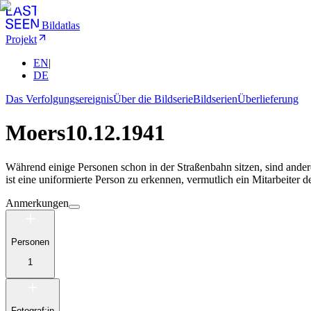
Bildatlas
Projekt
EN
|
DE
Das Verfolgungsereignis
Über die Bildserie
Bildserien
Überlieferung
Moers
10.12.1941
Während einige Personen schon in der Straßenbahn sitzen, sind ande
ist eine uniformierte Person zu erkennen, vermutlich ein Mitarbeiter 
Anmerkungen
Personen
1
Fotograf:in