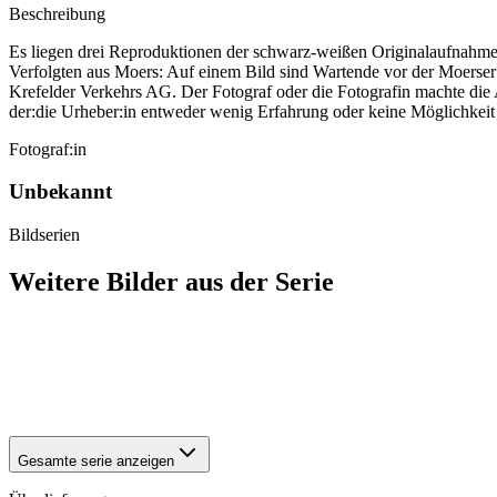
Beschreibung
Es liegen drei Reproduktionen der schwarz-weißen Originalaufnahmen i
Verfolgten aus Moers: Auf einem Bild sind Wartende vor der Moerser G
Krefelder Verkehrs AG. Der Fotograf oder die Fotografin machte die A
der:die Urheber:in entweder wenig Erfahrung oder keine Möglichkeit 
Fotograf:in
Unbekannt
Bildserien
Weitere Bilder aus der Serie
1941
Moers
1941
Moers
1941
Moers
1941
Moers
Gesamte serie anzeigen