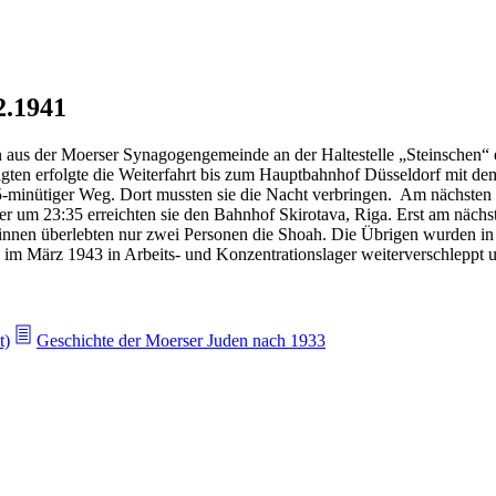
2.1941
us der Moerser Synagogengemeinde an der Haltestelle „Steinschen“ ei
gten erfolgte die Weiterfahrt bis zum Hauptbahnhof Düsseldorf mit d
45-minütiger Weg. Dort mussten sie die Nacht verbringen. Am nächsten
r um 23:35 erreichten sie den Bahnhof Skirotava, Riga. Erst am näch
innen überlebten nur zwei Personen die Shoah. Die Übrigen wurden in
 März 1943 in Arbeits- und Konzentrationslager weiterverschleppt un
t)
Geschichte der Moerser Juden nach 1933