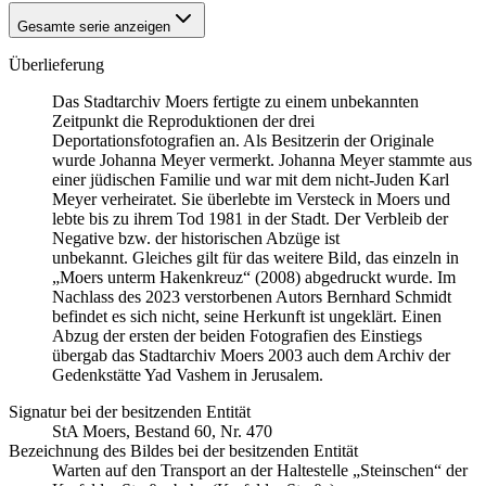
Gesamte serie anzeigen
Überlieferung
Das Stadtarchiv Moers fertigte zu einem unbekannten
Zeitpunkt die Reproduktionen der drei
Deportationsfotografien an. Als Besitzerin der Originale
wurde Johanna Meyer vermerkt. Johanna Meyer stammte aus
einer jüdischen Familie und war mit dem nicht-Juden Karl
Meyer verheiratet. Sie überlebte im Versteck in Moers und
lebte bis zu ihrem Tod 1981 in der Stadt. Der Verbleib der
Negative bzw. der historischen Abzüge ist
unbekannt. Gleiches gilt für das weitere Bild, das einzeln in
„Moers unterm Hakenkreuz“ (2008) abgedruckt wurde. Im
Nachlass des 2023 verstorbenen Autors Bernhard Schmidt
befindet es sich nicht, seine Herkunft ist ungeklärt. Einen
Abzug der ersten der beiden Fotografien des Einstiegs
übergab das Stadtarchiv Moers 2003 auch dem Archiv der
Gedenkstätte Yad Vashem in Jerusalem.
Signatur bei der besitzenden Entität
StA Moers, Bestand 60, Nr. 470
Bezeichnung des Bildes bei der besitzenden Entität
Warten auf den Transport an der Haltestelle „Steinschen“ der