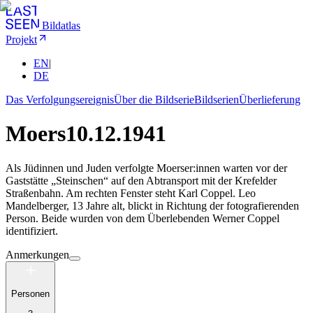
Bildatlas
Projekt
EN
|
DE
Das Verfolgungsereignis
Über die Bildserie
Bildserien
Überlieferung
Moers
10.12.1941
Als Jüdinnen und Juden verfolgte Moerser:innen warten vor der
Gaststätte „Steinschen“ auf den Abtransport mit der Krefelder
Straßenbahn. Am rechten Fenster steht Karl Coppel. Leo
Mandelberger, 13 Jahre alt, blickt in Richtung der fotografierenden
Person. Beide wurden von dem Überlebenden Werner Coppel
identifiziert.
Anmerkungen
Personen