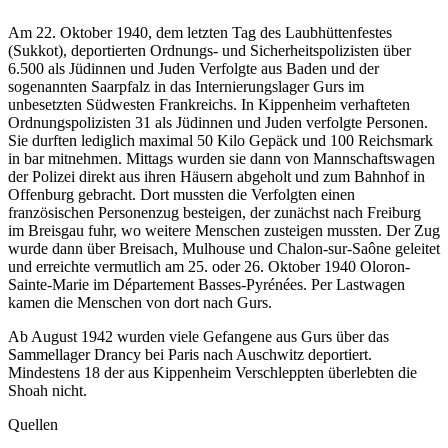
Am 22. Oktober 1940, dem letzten Tag des Laubhüttenfestes
(Sukkot), deportierten Ordnungs- und Sicherheitspolizisten über
6.500 als Jüdinnen und Juden Verfolgte aus Baden und der
sogenannten Saarpfalz in das Internierungslager Gurs im
unbesetzten Südwesten Frankreichs. In Kippenheim verhafteten
Ordnungspolizisten 31 als Jüdinnen und Juden verfolgte Personen.
Sie durften lediglich maximal 50 Kilo Gepäck und 100 Reichsmark
in bar mitnehmen. Mittags wurden sie dann von Mannschaftswagen
der Polizei direkt aus ihren Häusern abgeholt und zum Bahnhof in
Offenburg gebracht. Dort mussten die Verfolgten einen
französischen Personenzug besteigen, der zunächst nach Freiburg
im Breisgau fuhr, wo weitere Menschen zusteigen mussten. Der Zug
wurde dann über Breisach, Mulhouse und Chalon-sur-Saône geleitet
und erreichte vermutlich am 25. oder 26. Oktober 1940 Oloron-
Sainte-Marie im Département Basses-Pyrénées. Per Lastwagen
kamen die Menschen von dort nach Gurs.
Ab August 1942 wurden viele Gefangene aus Gurs über das
Sammellager Drancy bei Paris nach Auschwitz deportiert.
Mindestens 18 der aus Kippenheim Verschleppten überlebten die
Shoah nicht.
Quellen