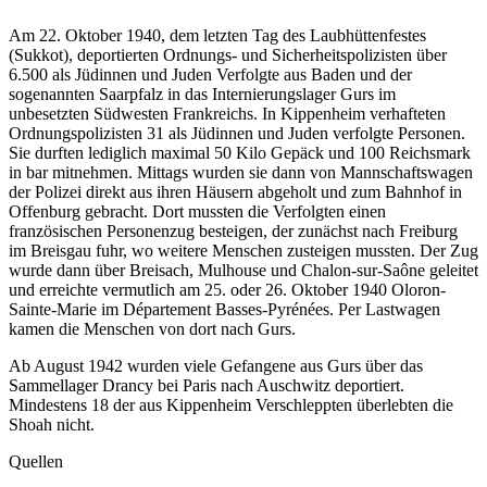
Am 22. Oktober 1940, dem letzten Tag des Laubhüttenfestes
(Sukkot), deportierten Ordnungs- und Sicherheitspolizisten über
6.500 als Jüdinnen und Juden Verfolgte aus Baden und der
sogenannten Saarpfalz in das Internierungslager Gurs im
unbesetzten Südwesten Frankreichs. In Kippenheim verhafteten
Ordnungspolizisten 31 als Jüdinnen und Juden verfolgte Personen.
Sie durften lediglich maximal 50 Kilo Gepäck und 100 Reichsmark
in bar mitnehmen. Mittags wurden sie dann von Mannschaftswagen
der Polizei direkt aus ihren Häusern abgeholt und zum Bahnhof in
Offenburg gebracht. Dort mussten die Verfolgten einen
französischen Personenzug besteigen, der zunächst nach Freiburg
im Breisgau fuhr, wo weitere Menschen zusteigen mussten. Der Zug
wurde dann über Breisach, Mulhouse und Chalon-sur-Saône geleitet
und erreichte vermutlich am 25. oder 26. Oktober 1940 Oloron-
Sainte-Marie im Département Basses-Pyrénées. Per Lastwagen
kamen die Menschen von dort nach Gurs.
Ab August 1942 wurden viele Gefangene aus Gurs über das
Sammellager Drancy bei Paris nach Auschwitz deportiert.
Mindestens 18 der aus Kippenheim Verschleppten überlebten die
Shoah nicht.
Quellen