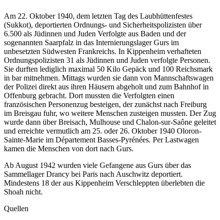
Am 22. Oktober 1940, dem letzten Tag des Laubhüttenfestes
(Sukkot), deportierten Ordnungs- und Sicherheitspolizisten über
6.500 als Jüdinnen und Juden Verfolgte aus Baden und der
sogenannten Saarpfalz in das Internierungslager Gurs im
unbesetzten Südwesten Frankreichs. In Kippenheim verhafteten
Ordnungspolizisten 31 als Jüdinnen und Juden verfolgte Personen.
Sie durften lediglich maximal 50 Kilo Gepäck und 100 Reichsmark
in bar mitnehmen. Mittags wurden sie dann von Mannschaftswagen
der Polizei direkt aus ihren Häusern abgeholt und zum Bahnhof in
Offenburg gebracht. Dort mussten die Verfolgten einen
französischen Personenzug besteigen, der zunächst nach Freiburg
im Breisgau fuhr, wo weitere Menschen zusteigen mussten. Der Zug
wurde dann über Breisach, Mulhouse und Chalon-sur-Saône geleitet
und erreichte vermutlich am 25. oder 26. Oktober 1940 Oloron-
Sainte-Marie im Département Basses-Pyrénées. Per Lastwagen
kamen die Menschen von dort nach Gurs.
Ab August 1942 wurden viele Gefangene aus Gurs über das
Sammellager Drancy bei Paris nach Auschwitz deportiert.
Mindestens 18 der aus Kippenheim Verschleppten überlebten die
Shoah nicht.
Quellen