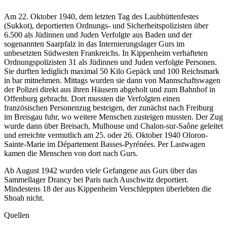
Am 22. Oktober 1940, dem letzten Tag des Laubhüttenfestes
(Sukkot), deportierten Ordnungs- und Sicherheitspolizisten über
6.500 als Jüdinnen und Juden Verfolgte aus Baden und der
sogenannten Saarpfalz in das Internierungslager Gurs im
unbesetzten Südwesten Frankreichs. In Kippenheim verhafteten
Ordnungspolizisten 31 als Jüdinnen und Juden verfolgte Personen.
Sie durften lediglich maximal 50 Kilo Gepäck und 100 Reichsmark
in bar mitnehmen. Mittags wurden sie dann von Mannschaftswagen
der Polizei direkt aus ihren Häusern abgeholt und zum Bahnhof in
Offenburg gebracht. Dort mussten die Verfolgten einen
französischen Personenzug besteigen, der zunächst nach Freiburg
im Breisgau fuhr, wo weitere Menschen zusteigen mussten. Der Zug
wurde dann über Breisach, Mulhouse und Chalon-sur-Saône geleitet
und erreichte vermutlich am 25. oder 26. Oktober 1940 Oloron-
Sainte-Marie im Département Basses-Pyrénées. Per Lastwagen
kamen die Menschen von dort nach Gurs.
Ab August 1942 wurden viele Gefangene aus Gurs über das
Sammellager Drancy bei Paris nach Auschwitz deportiert.
Mindestens 18 der aus Kippenheim Verschleppten überlebten die
Shoah nicht.
Quellen