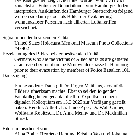
Diensttätigkeiten zeigt. Die Bilder wurden vom USHMM
zunächst als Fotos der Deportationen von Hamburger Juden
interpretiert. Auskünften des Hamburger Staatsarchivs folgend
wurden sie dann jedoch als Bilder der Evakuierung
wohnungsloser Personen nach alliierten Luftangriffen
verzeichnet.
Signatur bei der besitzenden Entität
United States Holocaust Memorial Museum Photo Collections
#47462
Bezeichnung des Bildes bei der besitzenden Entität
Germans who are the victims of Allied air raids are gathered
at an assembly point on the Moorweidenstrasse in Hamburg
prior to their evacuation by members of Police Battalion 101.
Danksagung
Ein besonderer Dank gilt Dr. Jürgen Matthäus, der auf die
Bilder aufmerksam machte. Ebenso sei den folgenden
Fachkolleg:innen gedankt, die ihre Expertise in einem
digitalen Kolloquium am 13.3.2025 zur Verfügung gestellt
haben: Hendrik Althoff, Dr. Linde Apel, Dr. Wolf Gruner,
Wolfgang Kopitzsch, Dr. Anna Menny und Dr. Maximilian
Strnad.
Bildserie bearbeitet von
Alina Bothe, Henriette Hartung, Kristina Vagt und Johanna