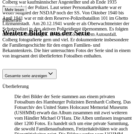
Colberg war kaufmännischer Angestellter und ab Ende 1935
Reservist bei der Polizei. Laut seiner Personalkarteikarte war er
Mehr lesen
weder Mitglied der NSDAP noch der SS. Von Oktober 1940 bis
April 1941 war er mit dem Reserve-Polizeibataillon 101 im Ghetto
Bildserien
Litzmannstadt. Am 20.12.1941 wurde er als Oberwachtmeister der
Schutzpolizei in den aktiven Polizeidienst übernommen. Es folgten
Weitere Bilder aus der Serie
mehrere Beförderungen. Er starb 1951 bei einem Autounfall.
Colberg fotografierte gern und viel. Er dokumentierte insbesondere
die Familiengeschichte für den engen Familien- und
1941
Hamburg
Bekanntenkreis. Die hier untersuchten Fotos der Serie sind in einem
1941
Hamburg
von insgesamt drei überlieferten Fotoalben enthalten.
1941
Hamburg
Gesamte serie anzeigen
Überlieferung
Die drei Bilder der Serie stammen aus einem privaten
Fotoalbum des Hamburger Polizisten Bernhardt Colberg. Das
Fotoarchiv des United States Holocaust Memorial Museums
(USHMM) erwarb das Album zusammen mit zwei weiteren
vom Händler Michael O’Hara. Die Alben umfassen insgesamt
über 1200 Fotos. Es handelt sich um eine private Sammlung,
die sowohl Familienaufnahmen, Freizeitaktivitäten wie auch