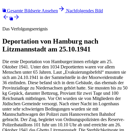
Gesamte Bildserie Ansehen
Nachfolgendes Bild
Das Verfolgungsereignis
Deportation von Hamburg nach
Litzmannstadt am 25.10.1941
Die erste Deportation von Hamburger:innen erfolgte am 25.
Oktober 1941. Unter den 1034 Deportierten waren vor allem
Menschen unter 65 Jahren. Laut „Evakuierungsbefehl“ mussten sie
sich am 24.10.1941 in der Sammelstelle in der Moorweidenstraße
36 einfinden. Diese befand sich in dem Gebäude, das ehemals der
Provinzialloge zu Niedersachsen gehört hatte. Sie mussten bis zu 50
kg Gepäck, darunter Bettzeug, Proviant für zwei Tage und 100
Reichsmark mitbringen. Vor Ort wurden sie von Mitgliedern der
Jüdischen Gemeinde versorgt. Nach einer Nacht im Logenhaus
unter sehr schwierigen Bedingungen wurden sie mit
Mannschaftswagen der Polizei zum Hannoverschen Bahnhof
gebracht. Der Zug, begleitet von Ordnungspolizisten des Reserve-
Polizeibataillons 101 fuhr um 10.10 Uhr ab und erreichte am 26.
Oktober 1941 das Ghetto Litzmannstadt. Die Sterblichkeitsrate im