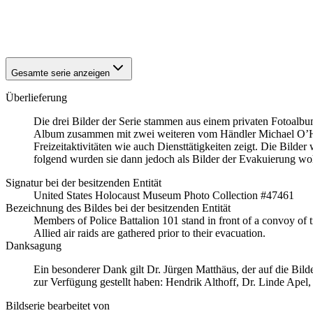
1941
Hamburg
1941
Hamburg
1941
Hamburg
Gesamte serie anzeigen
Überlieferung
Die drei Bilder der Serie stammen aus einem privaten Fotoa
Album zusammen mit zwei weiteren vom Händler Michael O’Har
Freizeitaktivitäten wie auch Diensttätigkeiten zeigt. Die Bi
folgend wurden sie dann jedoch als Bilder der Evakuierung woh
Signatur bei der besitzenden Entität
United States Holocaust Museum Photo Collection #47461
Bezeichnung des Bildes bei der besitzenden Entität
Members of Police Battalion 101 stand in front of a convoy of
Allied air raids are gathered prior to their evacuation.
Danksagung
Ein besonderer Dank gilt Dr. Jürgen Matthäus, der auf die Bil
zur Verfügung gestellt haben: Hendrik Althoff, Dr. Linde Ape
Bildserie bearbeitet von