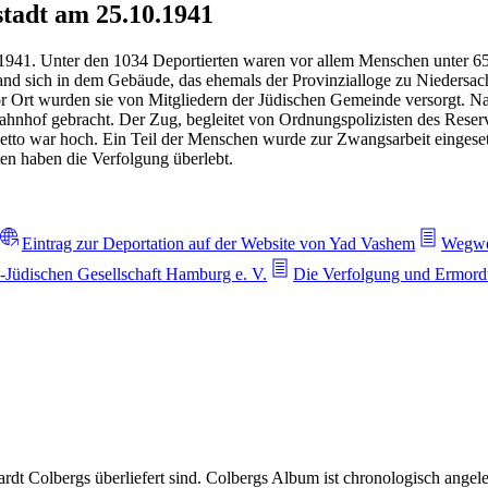
tadt am 25.10.1941
1941. Unter den 1034 Deportierten waren vor allem Menschen unter 65
and sich in dem Gebäude, das ehemals der Provinzialloge zu Niedersach
or Ort wurden sie von Mitgliedern der Jüdischen Gemeinde versorgt. 
hof gebracht. Der Zug, begleitet von Ordnungspolizisten des Reserve
hetto war hoch. Ein Teil der Menschen wurde zur Zwangsarbeit eingese
en haben die Verfolgung überlebt.
Eintrag zur Deportation auf der Website von Yad Vashem
Wegwei
Jüdischen Gesellschaft Hamburg e. V.
Die Verfolgung und Ermor
rdt Colbergs überliefert sind. Colbergs Album ist chronologisch angel