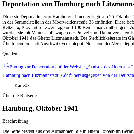
Deportation von Hamburg nach Litzmanns
Die erste Deportation von Hamburger:innen erfolgte am 25. Oktober 
in der Sammelstelle in der Moorweidenstraße 36 einfinden. Diese bef
Bettzeug, Proviant für zwei Tage und 100 Reichsmark mitbringen. V
wurden sie mit Mannschaftswagen der Polizei zum Hannoverschen Bahn
Oktober 1941 das Ghetto Litzmannstadt. Die Sterblichkeitsrate im G
Überlebenden nach Auschwitz verschleppt. Nur neun der Verschleppt
Quellen
Eintrag zur Deportation auf der Website „Statistik des Holocaust“
Hamburg nach Litzmannstadt (Łódź) herausgegeben von der Deutsch-
Karte
03
Über die Bildserie
Hamburg, Oktober 1941
Beschreibung
Die Serie besteht aus drei Aufnahmen, die in einem Fotoalbum Bernha