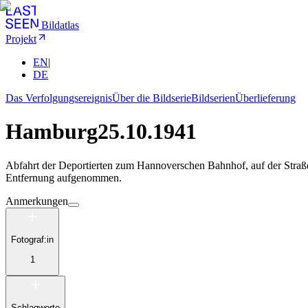
Bildatlas
Projekt
EN
|
DE
Das Verfolgungsereignis
Über die Bildserie
Bildserien
Überlieferung
Hamburg
25.10.1941
Abfahrt der Deportierten zum Hannoverschen Bahnhof, auf der Straße 
Entfernung aufgenommen.
Anmerkungen
Fotograf:in
1
Schlagworte