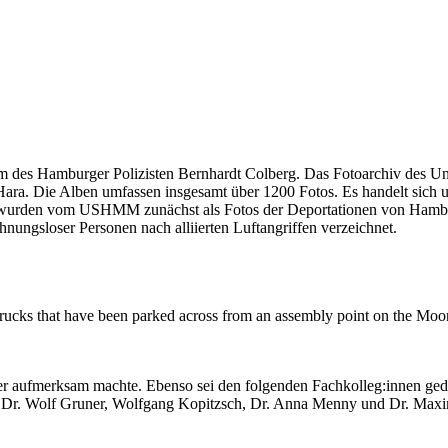
lbum des Hamburger Polizisten Bernhardt Colberg. Das Fotoarchiv de
a. Die Alben umfassen insgesamt über 1200 Fotos. Es handelt sich 
lder wurden vom USHMM zunächst als Fotos der Deportationen von Hambu
nungsloser Personen nach alliierten Luftangriffen verzeichnet.
 trucks that have been parked across from an assembly point on the M
der aufmerksam machte. Ebenso sei den folgenden Fachkolleg:innen ged
l, Dr. Wolf Gruner, Wolfgang Kopitzsch, Dr. Anna Menny und Dr. Maxim