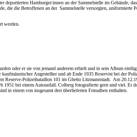
er deportierten Hamburger:innen an der Sammelstelle im Gebäude, das 
 die die Betroffenen an der Sammelstelle versorgten, uniformierte Po
iert werden.
wurden oder er sie von jemand anderem erhielt und in sein Album einf
ufmännischer Angestellter und ab Ende 1935 Reservist bei der Polizei
 Reserve-Polizeibataillon 101 im Ghetto Litzmannstadt. Am 20.12.194
b 1951 bei einem Autounfall. Colberg fotografierte gern und viel. Er 
ind in einem von insgesamt drei überlieferten Fotoalben enthalten.