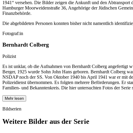
1941“ versehen. Die Bilder zeigen die Ankunft und den Abtransport d
Hamburger Moorweidenstraße 36, Angehörige der Jüdischen Gemeinde,
Finanzbehörde.
Die abgebildeten Personen konnten bisher nicht namentlich identifiz
Fotograf:in
Bernhardt Colberg
Polizist
Es ist unklar, ob die Aufnahmen von Bernhardt Colberg angefertigt 
Berger, 1925 wurde Sohn John Hans geboren. Bernhardt Colberg war ka
NSDAP noch der SS. Von Oktober 1940 bis April 1941 war er mit dem
Polizeidienst übernommen. Es folgten mehrere Beförderungen. Er star
Familien- und Bekanntenkreis. Die hier untersuchten Fotos der Serie s
Mehr lesen
Bildserien
Weitere Bilder aus der Serie