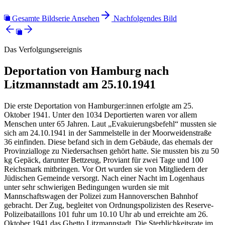
Gesamte Bildserie Ansehen
Nachfolgendes Bild
Das Verfolgungsereignis
Deportation von Hamburg nach
Litzmannstadt am 25.10.1941
Die erste Deportation von Hamburger:innen erfolgte am 25.
Oktober 1941. Unter den 1034 Deportierten waren vor allem
Menschen unter 65 Jahren. Laut „Evakuierungsbefehl“ mussten sie
sich am 24.10.1941 in der Sammelstelle in der Moorweidenstraße
36 einfinden. Diese befand sich in dem Gebäude, das ehemals der
Provinzialloge zu Niedersachsen gehört hatte. Sie mussten bis zu 50
kg Gepäck, darunter Bettzeug, Proviant für zwei Tage und 100
Reichsmark mitbringen. Vor Ort wurden sie von Mitgliedern der
Jüdischen Gemeinde versorgt. Nach einer Nacht im Logenhaus
unter sehr schwierigen Bedingungen wurden sie mit
Mannschaftswagen der Polizei zum Hannoverschen Bahnhof
gebracht. Der Zug, begleitet von Ordnungspolizisten des Reserve-
Polizeibataillons 101 fuhr um 10.10 Uhr ab und erreichte am 26.
Oktober 1941 das Ghetto Litzmannstadt. Die Sterblichkeitsrate im