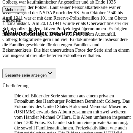
Colberg war kaufmännischer Angestellter und ab Ende 1935
Reservist bei der Polizei. Laut seiner Personalkarteikarte war er
Mehr lesen
weder Mitglied der NSDAP noch der SS. Von Oktober 1940 bis
April 1941 war er mit dem Reserve-Polizeibataillon 101 im Ghetto
Bildserien
Litzmannstadt. Am 20.12.1941 wurde er als Oberwachtmeister der
Schutzpolizei in den aktiven Polizeidienst übernommen. Es folgten
Weitere Bilder aus der Serie
mehrere Beförderungen. Er starb 1951 bei einem Autounfall.
Colberg fotografierte gern und viel. Er dokumentierte insbesondere
die Familiengeschichte für den engen Familien- und
1941
Hamburg
Bekanntenkreis. Die hier untersuchten Fotos der Serie sind in einem
1941
Hamburg
von insgesamt drei überlieferten Fotoalben enthalten.
1941
Hamburg
Gesamte serie anzeigen
Überlieferung
Die drei Bilder der Serie stammen aus einem privaten
Fotoalbum des Hamburger Polizisten Bernhardt Colberg. Das
Fotoarchiv des United States Holocaust Memorial Museums
(USHMM) erwarb das Album zusammen mit zwei weiteren
vom Händler Michael O’Hara. Die Alben umfassen insgesamt
über 1200 Fotos. Es handelt sich um eine private Sammlung,
die sowohl Familienaufnahmen, Freizeitaktivitäten wie auch