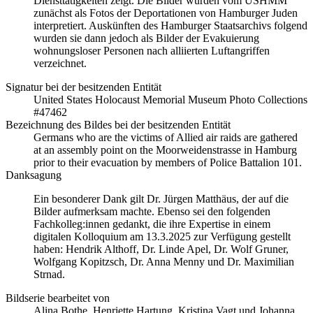
Diensttätigkeiten zeigt. Die Bilder wurden vom USHMM
zunächst als Fotos der Deportationen von Hamburger Juden
interpretiert. Auskünften des Hamburger Staatsarchivs folgend
wurden sie dann jedoch als Bilder der Evakuierung
wohnungsloser Personen nach alliierten Luftangriffen
verzeichnet.
Signatur bei der besitzenden Entität
United States Holocaust Memorial Museum Photo Collections
#47462
Bezeichnung des Bildes bei der besitzenden Entität
Germans who are the victims of Allied air raids are gathered
at an assembly point on the Moorweidenstrasse in Hamburg
prior to their evacuation by members of Police Battalion 101.
Danksagung
Ein besonderer Dank gilt Dr. Jürgen Matthäus, der auf die
Bilder aufmerksam machte. Ebenso sei den folgenden
Fachkolleg:innen gedankt, die ihre Expertise in einem
digitalen Kolloquium am 13.3.2025 zur Verfügung gestellt
haben: Hendrik Althoff, Dr. Linde Apel, Dr. Wolf Gruner,
Wolfgang Kopitzsch, Dr. Anna Menny und Dr. Maximilian
Strnad.
Bildserie bearbeitet von
Alina Bothe, Henriette Hartung, Kristina Vagt und Johanna