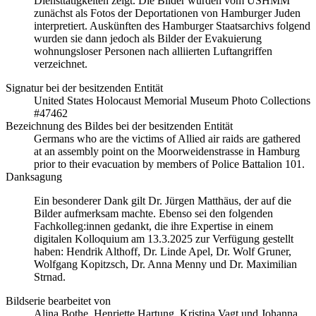
Diensttätigkeiten zeigt. Die Bilder wurden vom USHMM
zunächst als Fotos der Deportationen von Hamburger Juden
interpretiert. Auskünften des Hamburger Staatsarchivs folgend
wurden sie dann jedoch als Bilder der Evakuierung
wohnungsloser Personen nach alliierten Luftangriffen
verzeichnet.
Signatur bei der besitzenden Entität
United States Holocaust Memorial Museum Photo Collections
#47462
Bezeichnung des Bildes bei der besitzenden Entität
Germans who are the victims of Allied air raids are gathered
at an assembly point on the Moorweidenstrasse in Hamburg
prior to their evacuation by members of Police Battalion 101.
Danksagung
Ein besonderer Dank gilt Dr. Jürgen Matthäus, der auf die
Bilder aufmerksam machte. Ebenso sei den folgenden
Fachkolleg:innen gedankt, die ihre Expertise in einem
digitalen Kolloquium am 13.3.2025 zur Verfügung gestellt
haben: Hendrik Althoff, Dr. Linde Apel, Dr. Wolf Gruner,
Wolfgang Kopitzsch, Dr. Anna Menny und Dr. Maximilian
Strnad.
Bildserie bearbeitet von
Alina Bothe, Henriette Hartung, Kristina Vagt und Johanna