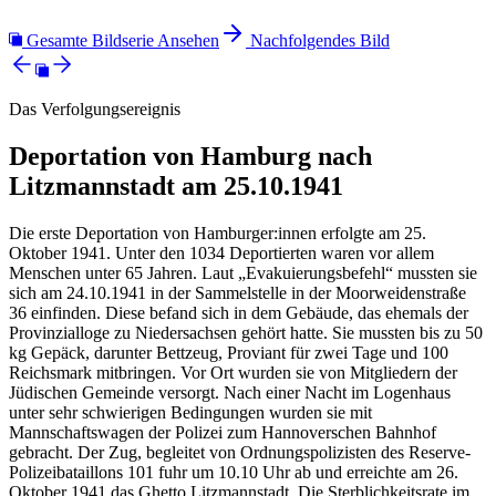
Gesamte Bildserie Ansehen
Nachfolgendes Bild
Das Verfolgungsereignis
Deportation von Hamburg nach
Litzmannstadt am 25.10.1941
Die erste Deportation von Hamburger:innen erfolgte am 25.
Oktober 1941. Unter den 1034 Deportierten waren vor allem
Menschen unter 65 Jahren. Laut „Evakuierungsbefehl“ mussten sie
sich am 24.10.1941 in der Sammelstelle in der Moorweidenstraße
36 einfinden. Diese befand sich in dem Gebäude, das ehemals der
Provinzialloge zu Niedersachsen gehört hatte. Sie mussten bis zu 50
kg Gepäck, darunter Bettzeug, Proviant für zwei Tage und 100
Reichsmark mitbringen. Vor Ort wurden sie von Mitgliedern der
Jüdischen Gemeinde versorgt. Nach einer Nacht im Logenhaus
unter sehr schwierigen Bedingungen wurden sie mit
Mannschaftswagen der Polizei zum Hannoverschen Bahnhof
gebracht. Der Zug, begleitet von Ordnungspolizisten des Reserve-
Polizeibataillons 101 fuhr um 10.10 Uhr ab und erreichte am 26.
Oktober 1941 das Ghetto Litzmannstadt. Die Sterblichkeitsrate im