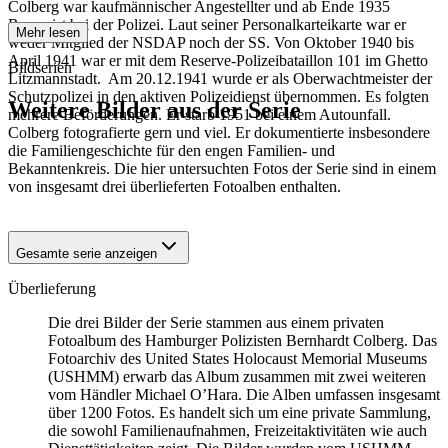
Colberg war kaufmännischer Angestellter und ab Ende 1935
Reservist bei der Polizei. Laut seiner Personalkarteikarte war er
Mehr lesen
weder Mitglied der NSDAP noch der SS. Von Oktober 1940 bis
April 1941 war er mit dem Reserve-Polizeibataillon 101 im Ghetto
Bildserien
Litzmannstadt. Am 20.12.1941 wurde er als Oberwachtmeister der
Schutzpolizei in den aktiven Polizeidienst übernommen. Es folgten
Weitere Bilder aus der Serie
mehrere Beförderungen. Er starb 1951 bei einem Autounfall.
Colberg fotografierte gern und viel. Er dokumentierte insbesondere
die Familiengeschichte für den engen Familien- und
1941
Hamburg
Bekanntenkreis. Die hier untersuchten Fotos der Serie sind in einem
1941
Hamburg
von insgesamt drei überlieferten Fotoalben enthalten.
1941
Hamburg
Gesamte serie anzeigen
Überlieferung
Die drei Bilder der Serie stammen aus einem privaten
Fotoalbum des Hamburger Polizisten Bernhardt Colberg. Das
Fotoarchiv des United States Holocaust Memorial Museums
(USHMM) erwarb das Album zusammen mit zwei weiteren
vom Händler Michael O’Hara. Die Alben umfassen insgesamt
über 1200 Fotos. Es handelt sich um eine private Sammlung,
die sowohl Familienaufnahmen, Freizeitaktivitäten wie auch