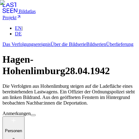
Bildatlas
Projekt
EN
|
DE
Das Verfolgungsereignis
Über die Bildserie
Bildserien
Überlieferung
Hagen-
Hohenlimburg
28.04.1942
Die Verfolgten aus Hohenlimburg steigen auf die Ladefläche eines
bereitstehenden Lastwagens. Ein Offizier der Ordnungspolizei steht
am linken Bildrand. Aus den geöffneten Fenstern im Hintergrund
beobachten Nachbar:innen die Deportation.
Anmerkungen
Personen