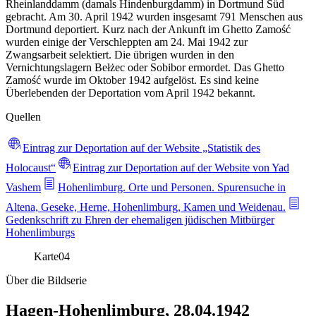
Rheinlanddamm (damals Hindenburgdamm) in Dortmund Süd
gebracht. Am 30. April 1942 wurden insgesamt 791 Menschen aus
Dortmund deportiert. Kurz nach der Ankunft im Ghetto Zamość
wurden einige der Verschleppten am 24. Mai 1942 zur
Zwangsarbeit selektiert. Die übrigen wurden in den
Vernichtungslagern Bełżec oder Sobibor ermordet. Das Ghetto
Zamość wurde im Oktober 1942 aufgelöst. Es sind keine
Überlebenden der Deportation vom April 1942 bekannt.
Quellen
Eintrag zur Deportation auf der Website „Statistik des
Holocaust“
Eintrag zur Deportation auf der Website von Yad
Vashem
Hohenlimburg. Orte und Personen. Spurensuche in
Altena, Geseke, Herne, Hohenlimburg, Kamen und Weidenau.
Gedenkschrift zu Ehren der ehemaligen jüdischen Mitbürger
Hohenlimburgs
Karte
04
Über die Bildserie
Hagen-Hohenlimburg, 28.04.1942