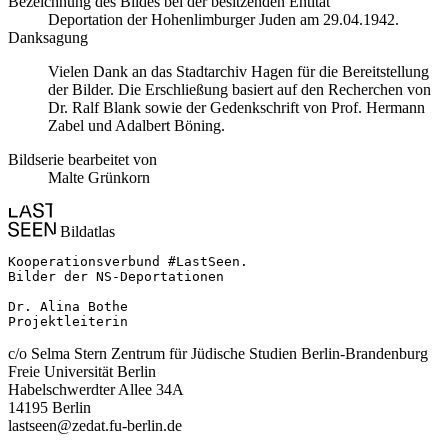
Bezeichnung des Bildes bei der besitzenden Entität
Deportation der Hohenlimburger Juden am 29.04.1942.
Danksagung
Vielen Dank an das Stadtarchiv Hagen für die Bereitstellung
der Bilder. Die Erschließung basiert auf den Recherchen von
Dr. Ralf Blank sowie der Gedenkschrift von Prof. Hermann
Zabel und Adalbert Böning.
Bildserie bearbeitet von
Malte Grünkorn
Bildatlas
Kooperationsverbund #LastSeen.

Bilder der NS-Deportationen

Dr. Alina Bothe

Projektleiterin
c/o Selma Stern Zentrum für Jüdische Studien Berlin-Brandenburg
Freie Universität Berlin
Habelschwerdter Allee 34A
14195 Berlin
lastseen@zedat.fu-berlin.de