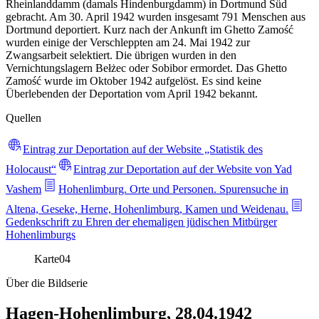
Rheinlanddamm (damals Hindenburgdamm) in Dortmund Süd
gebracht. Am 30. April 1942 wurden insgesamt 791 Menschen aus
Dortmund deportiert. Kurz nach der Ankunft im Ghetto Zamość
wurden einige der Verschleppten am 24. Mai 1942 zur
Zwangsarbeit selektiert. Die übrigen wurden in den
Vernichtungslagern Bełżec oder Sobibor ermordet. Das Ghetto
Zamość wurde im Oktober 1942 aufgelöst. Es sind keine
Überlebenden der Deportation vom April 1942 bekannt.
Quellen
Eintrag zur Deportation auf der Website „Statistik des
Holocaust“
Eintrag zur Deportation auf der Website von Yad
Vashem
Hohenlimburg. Orte und Personen. Spurensuche in
Altena, Geseke, Herne, Hohenlimburg, Kamen und Weidenau.
Gedenkschrift zu Ehren der ehemaligen jüdischen Mitbürger
Hohenlimburgs
Karte
04
Über die Bildserie
Hagen-Hohenlimburg, 28.04.1942