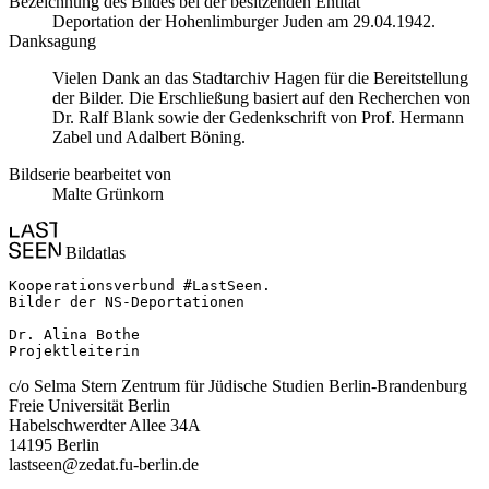
Bezeichnung des Bildes bei der besitzenden Entität
Deportation der Hohenlimburger Juden am 29.04.1942.
Danksagung
Vielen Dank an das Stadtarchiv Hagen für die Bereitstellung
der Bilder. Die Erschließung basiert auf den Recherchen von
Dr. Ralf Blank sowie der Gedenkschrift von Prof. Hermann
Zabel und Adalbert Böning.
Bildserie bearbeitet von
Malte Grünkorn
Bildatlas
Kooperationsverbund #LastSeen.

Bilder der NS-Deportationen

Dr. Alina Bothe

Projektleiterin
c/o Selma Stern Zentrum für Jüdische Studien Berlin-Brandenburg
Freie Universität Berlin
Habelschwerdter Allee 34A
14195 Berlin
lastseen@zedat.fu-berlin.de