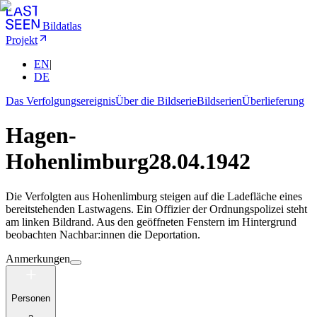
Bildatlas
Projekt
EN
|
DE
Das Verfolgungsereignis
Über die Bildserie
Bildserien
Überlieferung
Hagen-
Hohenlimburg
28.04.1942
Die Verfolgten aus Hohenlimburg steigen auf die Ladefläche eines
bereitstehenden Lastwagens. Ein Offizier der Ordnungspolizei steht
am linken Bildrand. Aus den geöffneten Fenstern im Hintergrund
beobachten Nachbar:innen die Deportation.
Anmerkungen
Personen