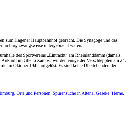
rden zum Hagener Hauptbahnhof gebracht. Die Synagoge und das
henlimburg zwangsweise untergebracht waren.
urnhalle des Sportvereins „Eintracht“ am Rheinlanddamm (damals
 Ankunft im Ghetto Zamość wurden einige der Verschleppten am 24.
rde im Oktober 1942 aufgelöst. Es sind keine Überlebenden der
imburg. Orte und Personen. Spurensuche in Altena, Geseke, Herne,