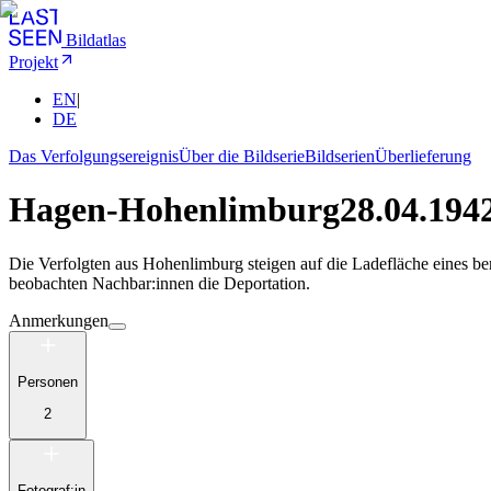
Bildatlas
Projekt
EN
|
DE
Das Verfolgungsereignis
Über die Bildserie
Bildserien
Überlieferung
Hagen-Hohenlimburg
28.04.194
Die Verfolgten aus Hohenlimburg steigen auf die Ladefläche eines be
beobachten Nachbar:innen die Deportation.
Anmerkungen
Personen
2
Fotograf:in