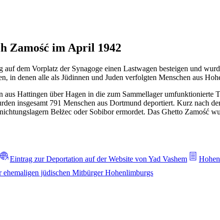
h Zamość im April 1942
rg auf dem Vorplatz der Synagoge einen Lastwagen besteigen und wu
n, in denen alle als Jüdinnen und Juden verfolgten Menschen aus Ho
 aus Hattingen über Hagen in die zum Sammellager umfunktionierte T
den insgesamt 791 Menschen aus Dortmund deportiert. Kurz nach der
rnichtungslagern Bełżec oder Sobibor ermordet. Das Ghetto Zamość wu
Eintrag zur Deportation auf der Website von Yad Vashem
Hohenl
r ehemaligen jüdischen Mitbürger Hohenlimburgs