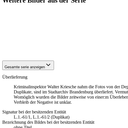
Weitere Bilder aus der Serie
1942
Brandenburg an der Havel
1942
Brandenburg an der Havel
1942
Brandenburg an der Havel
1942
Brandenburg an der Havel
1942
Brandenburg an der Havel
1942
Brandenburg an der Havel
1942
Brandenburg an der Havel
1942
Brandenburg an der Havel
Gesamte serie anzeigen
Überlieferung
Kriminalinspektor Walter Kriesche nahm die Fotos von der Dep
Duplikate, sind im Stadtarchiv Brandenburg überliefert. Vermut
Womöglich wurden die Bilder zeitweise von einer:m Überlebend
Verbleib der Negative ist unklar.
Signatur bei der besitzenden Entität
L.1.-61/1, L.1.-61/2 (Duplikat)
Bezeichnung des Bildes bei der besitzenden Entität
ohne Titel