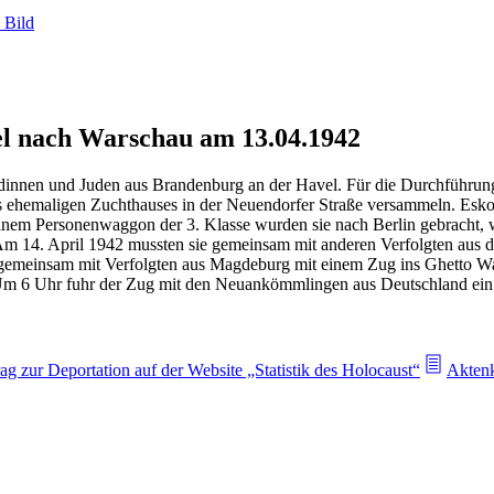
 Bild
l nach Warschau am 13.04.1942
 Jüdinnen und Juden aus Brandenburg an der Havel. Für die Durchführu
s ehemaligen Zuchthauses in der Neuendorfer Straße versammeln. Eskor
inem Personenwaggon der 3. Klasse wurden sie nach Berlin gebracht, w
 14. April 1942 mussten sie gemeinsam mit anderen Verfolgten aus d
emeinsam mit Verfolgten aus Magdeburg mit einem Zug ins Ghetto Wars
m 6 Uhr fuhr der Zug mit den Neuankömmlingen aus Deutschland ein. 
rag zur Deportation auf der Website „Statistik des Holocaust“
Aktenk