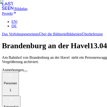
Bildatlas
Projekt
EN
|
DE
Das Verfolgungsereignis
Über die Bildserie
Bildserien
Überlieferung
Brandenburg an der Havel
13.04
Am Bahnhof von Brandenburg an der Havel steht ein Personenwaggon 
Vergrößerung archiviert.
Anmerkungen
Personen
1
Fotograf:in