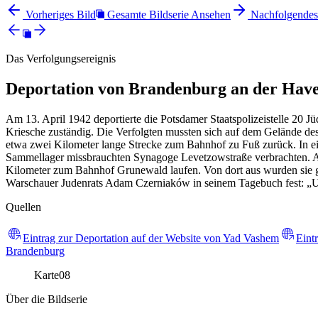
Vorheriges Bild
Gesamte Bildserie Ansehen
Nachfolgendes
Das Verfolgungsereignis
Deportation von Brandenburg an der Have
Am 13. April 1942 deportierte die Potsdamer Staatspolizeistelle 20
Kriesche zuständig. Die Verfolgten mussten sich auf dem Gelände de
etwa zwei Kilometer lange Strecke zum Bahnhof zu Fuß zurück. In e
Sammellager missbrauchten Synagoge Levetzowstraße verbrachten. Am
Kilometer zum Bahnhof Grunewald laufen. Von dort aus wurden sie g
Warschauer Judenrats Adam Czerniaków in seinem Tagebuch fest: „U
Quellen
Eintrag zur Deportation auf der Website von Yad Vashem
Eint
Brandenburg
Karte
08
Über die Bildserie