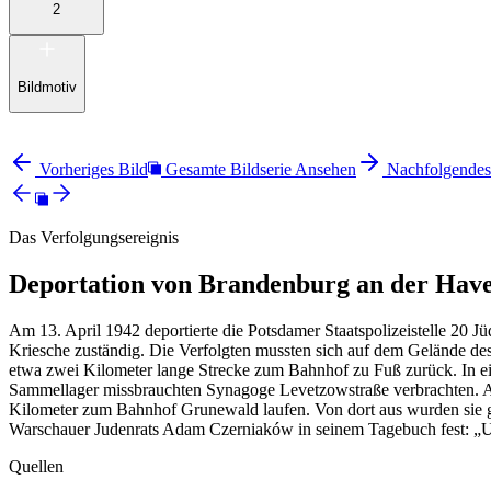
2
Bildmotiv
Vorheriges Bild
Gesamte Bildserie Ansehen
Nachfolgendes
Das Verfolgungsereignis
Deportation von Brandenburg an der Have
Am 13. April 1942 deportierte die Potsdamer Staatspolizeistelle 20
Kriesche zuständig. Die Verfolgten mussten sich auf dem Gelände de
etwa zwei Kilometer lange Strecke zum Bahnhof zu Fuß zurück. In e
Sammellager missbrauchten Synagoge Levetzowstraße verbrachten. Am
Kilometer zum Bahnhof Grunewald laufen. Von dort aus wurden sie g
Warschauer Judenrats Adam Czerniaków in seinem Tagebuch fest: „U
Quellen