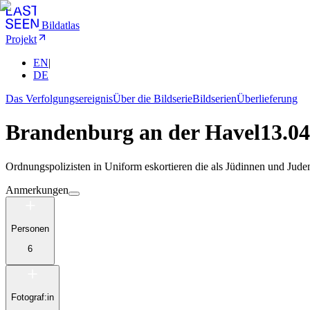
Bildatlas
Projekt
EN
|
DE
Das Verfolgungsereignis
Über die Bildserie
Bildserien
Überlieferung
Brandenburg an der Havel
13.04
Ordnungspolizisten in Uniform eskortieren die als Jüdinnen und Jude
Anmerkungen
Personen
6
Fotograf:in