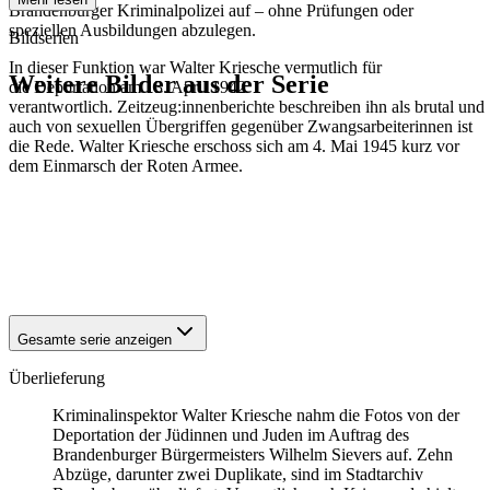
Brandenburger Kriminalpolizei auf – ohne Prüfungen oder
speziellen Ausbildungen abzulegen.
Bildserien
In dieser Funktion war Walter Kriesche vermutlich für
Weitere Bilder aus der Serie
die Deportation am 13. April 1942
verantwortlich. Zeitzeug:innenberichte beschreiben ihn als brutal und
auch von sexuellen Übergriffen gegenüber Zwangsarbeiterinnen ist
1942
Brandenburg an der Havel
die Rede. Walter Kriesche erschoss sich am 4. Mai 1945 kurz vor
1942
Brandenburg an der Havel
dem Einmarsch der Roten Armee.
1942
Brandenburg an der Havel
1942
Brandenburg an der Havel
1942
Brandenburg an der Havel
1942
Brandenburg an der Havel
1942
Brandenburg an der Havel
1942
Brandenburg an der Havel
Gesamte serie anzeigen
Überlieferung
Kriminalinspektor Walter Kriesche nahm die Fotos von der
Deportation der Jüdinnen und Juden im Auftrag des
Brandenburger Bürgermeisters Wilhelm Sievers auf. Zehn
Abzüge, darunter zwei Duplikate, sind im Stadtarchiv