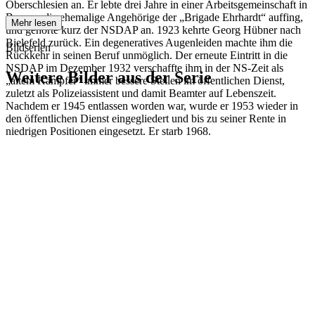
Oberschlesien an. Er lebte drei Jahre in einer Arbeitsgemeinschaft in
Bayern, die ehemalige Angehörige der „Brigade Ehrhardt“ auffing,
Mehr lesen
und gehörte kurz der NSDAP an. 1923 kehrte Georg Hübner nach
Bielefeld zurück. Ein degeneratives Augenleiden machte ihm die
Bildserien
Rückkehr in seinen Beruf unmöglich. Der erneute Eintritt in die
NSDAP im Dezember 1932 verschaffte ihm in der NS-Zeit als
Weitere Bilder aus der Serie
„altem Kämpfer“ immer bessere Stellen im öffentlichen Dienst,
zuletzt als Polizeiassistent und damit Beamter auf Lebenszeit.
Nachdem er 1945 entlassen worden war, wurde er 1953 wieder in
1941
Bielefeld
den öffentlichen Dienst eingegliedert und bis zu seiner Rente in
1941
Bielefeld
niedrigen Positionen eingesetzt. Er starb 1968.
1941
Bielefeld
1941
Bielefeld
1941
Bielefeld
1941
Bielefeld
1941
Bielefeld
1941
Bielefeld
1941
Bielefeld
1941
Bielefeld
1941
Bielefeld
1941
Bielefeld
1941
Bielefeld
1941
Bielefeld
1941
Bielefeld
1941
Bielefeld
1941
Bielefeld