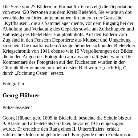
Die Serie von 25 Bildern im Format 6 x 6 cm zeigt die Deportation
von etwa 420 Personen aus dem Kreis Bielefeld. Sie wurde an drei
verschiedenen Orten aufgenommen: im Inneren der Gaststätte
„Kyffhäuser“, die als Sammellager diente, vor dem Eingang bei der
Abholung und Verladung des Gepäcks sowie am Zollschuppen und
Bahnsteig des Bielefelder Hauptbahnhofs. Auf den Bildern vom
Zug sind in den Fenstern Deportierte aus Münster und Umgebung
zu sehen. Die quadratischen Abzüge befinden sich in der Bielefelder
Kriegschronik von 1941 ebenso wie 15 Vergrößerungen der Bilder,
die in den Augen des Fotografen am aussagekräftigsten waren. Die
Kommentare des Fotografen auf den Rückseiten wurden in der
Chronik übernommen; nur beim ersten Bild wurde „nach Riga“
durch „Richtung Osten“ ersetzt.
Fotograf:in
Georg Hübner
Polizeiassistent
Georg Hübner, geb. 1895 in Bielefeld, besuchte die Schule bis zur
9. Klasse und arbeitete als Grafiker, bevor er 1916 eingezogen
wurde. Er erreichte den Rang eines II. Unteroffiziers, erhielt
zahlreiche Orden und gehörte nach Kriegsende einem Freikorps in