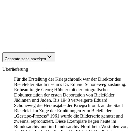
1941
Bielefeld
1941
Bielefeld
1941
Bielefeld
1941
Bielefeld
1941
Bielefeld
1941
Bielefeld
1941
Bielefeld
1941
Bielefeld
Gesamte serie anzeigen
Überlieferung
Für die Erstellung der Kriegschronik war der Direktor des
Bielefelder Stadtmuseums Dr. Eduard Schoneweg zuständig.
Er beauftragte Georg Hübner mit der fotografischen
Dokumentation der ersten Deportation von Bielefelder
Jüdinnen und Juden. Bis 1948 verweigerte Eduard
Schoneweg die Herausgabe der Kriegschronik an die Stadt
Bielefeld. Im Zuge der Ermittlungen zum Bielefelder
„Gestapo-Prozess“ 1961 wurde die Bilderserie genutzt und
zweimal reproduziert. Diese Exemplare liegen heute im
Bundesarchiv und im Landesarchiv Nordrhein-Westfalen vor;