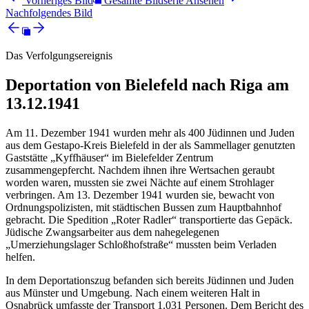
Vorheriges Bild
Gesamte Bildserie Ansehen
Nachfolgendes Bild
Das Verfolgungsereignis
Deportation von Bielefeld nach Riga am
13.12.1941
Am 11. Dezember 1941 wurden mehr als 400 Jüdinnen und Juden
aus dem Gestapo-Kreis Bielefeld in der als Sammellager genutzten
Gaststätte „Kyffhäuser“ im Bielefelder Zentrum
zusammengepfercht. Nachdem ihnen ihre Wertsachen geraubt
worden waren, mussten sie zwei Nächte auf einem Strohlager
verbringen. Am 13. Dezember 1941 wurden sie, bewacht von
Ordnungspolizisten, mit städtischen Bussen zum Hauptbahnhof
gebracht. Die Spedition „Roter Radler“ transportierte das Gepäck.
Jüdische Zwangsarbeiter aus dem nahegelegenen
„Umerziehungslager Schloßhofstraße“ mussten beim Verladen
helfen.
In dem Deportationszug befanden sich bereits Jüdinnen und Juden
aus Münster und Umgebung. Nach einem weiteren Halt in
Osnabrück umfasste der Transport 1.031 Personen. Dem Bericht des