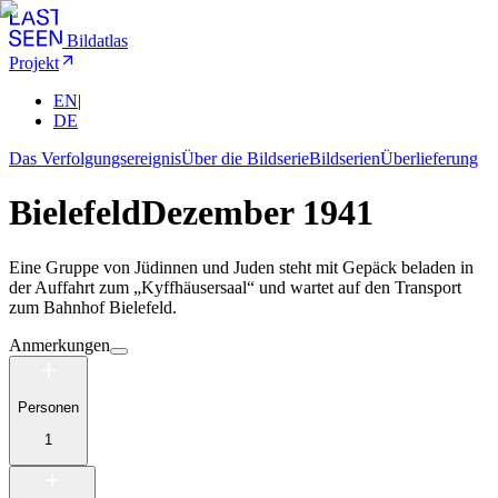
Bildatlas
Projekt
EN
|
DE
Das Verfolgungsereignis
Über die Bildserie
Bildserien
Überlieferung
Bielefeld
Dezember 1941
Eine Gruppe von Jüdinnen und Juden steht mit Gepäck beladen in
der Auffahrt zum „Kyffhäusersaal“ und wartet auf den Transport
zum Bahnhof Bielefeld.
Anmerkungen
Personen
1