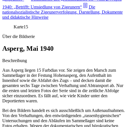
1940: „Betrifft: Umsiedlung von Zigeunern“
Die
nationalsozialistische Zigeunerverfolgung. Darstellung, Dokumente
und didaktische Hinweise
Karte
15
Über die Bildserie
Asperg, Mai 1940
Beschreibung
Aus Asperg liegen 15 Farbdias vor. Sie zeigen den Marsch zum
Sammellager in der Festung Hohenasperg, den Aufenthalt im
Innenhof sowie die Abfahrt des Zugs – und decken damit die
gesamten sechs Tage zwischen Verhaftung und Abtransport ab. Nur
die ersten und letzten Fotos der Serie sind in die zeitliche Abfolge
sicher einzuordnen. Es fällt auf, wie viele Kinder unter den
Deportierten waren.
Bei den Bildern handelt es sich ausschließlich um Außenaufnahmen.
Von den Verhaftungen, den entwürdigenden „rassenhygienischen“
Untersuchungen und den Abläufen im Sammellager sind keine
Fotos erhalten. Wegen der dokumentarischen und bürokratischen