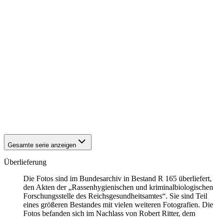
1940
Asperg
1940
Asperg
1940
Asperg
1940
Asperg
1940
Asperg
1940
Asperg
1940
Asperg
1940
Asperg
1940
Asperg
1940
Asperg
1940
Asperg
1940
Asperg
1940
Asperg
1940
Asperg
Gesamte serie anzeigen
Überlieferung
Die Fotos sind im Bundesarchiv in Bestand R 165 überliefert,
den Akten der „Rassenhygienischen und kriminalbiologischen
Forschungsstelle des Reichsgesundheitsamtes“. Sie sind Teil
eines größeren Bestandes mit vielen weiteren Fotografien. Die
Fotos befanden sich im Nachlass von Robert Ritter, dem