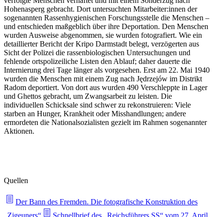
verfolgte Menschen verhaftet und mit einem Sonderzug nach
Hohenasperg gebracht. Dort untersuchten Mitarbeiter:innen der
sogenannten Rassenhygienischen Forschungsstelle die Menschen –
und entschieden maßgeblich über ihre Deportation. Den Menschen
wurden Ausweise abgenommen, sie wurden fotografiert. Wie ein
detaillierter Bericht der Kripo Darmstadt belegt, verzögerten aus
Sicht der Polizei die rassenbiologischen Untersuchungen und
fehlende ortspolizeiliche Listen den Ablauf; daher dauerte die
Internierung drei Tage länger als vorgesehen. Erst am 22. Mai 1940
wurden die Menschen mit einem Zug nach Jędrzejów im Distrikt
Radom deportiert. Von dort aus wurden 490 Verschleppte in Lager
und Ghettos gebracht, um Zwangsarbeit zu leisten. Die
individuellen Schicksale sind schwer zu rekonstruieren: Viele
starben an Hunger, Krankheit oder Misshandlungen; andere
ermordeten die Nationalsozialisten gezielt im Rahmen sogenannter
Aktionen.
Quellen
Der Bann des Fremden. Die fotografische Konstruktion des
„Zigeuners“
Schnellbrief des „Reichsführers SS“ vom 27. April