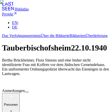
Bildatlas
Projekt
EN
|
DE
Das Verfolgungsereignis
Über die Bildserie
Bildserien
Überlieferung
Tauberbischofsheim
22.10.1940
Bertha Brückheimer, Flora Simons und eine bisher nicht
identifizierte Frau mit Koffern vor dem Jüdischen Gemeindehaus.
Ein uniformierter Ordnungspolizist überwacht das Einsteigen in den
Lastwagen.
Anmerkungen
Personen
2